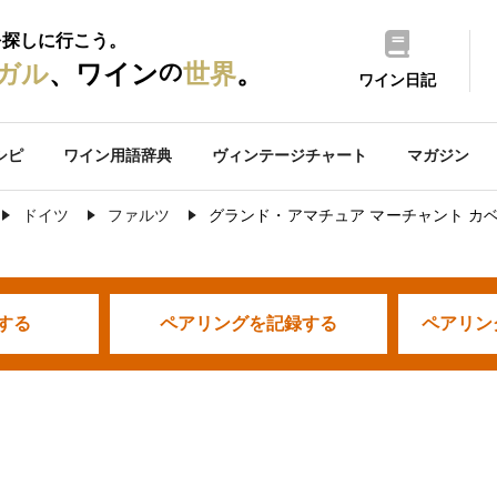
を探しに行こう。
の
ガル
、ワイン
世界
。
ワイン日記
シピ
ワイン用語辞典
ヴィンテージチャート
マガジン
ドイツ
ファルツ
グランド・アマチュア マーチャント カ
する
ペアリングを
記録する
ペアリン