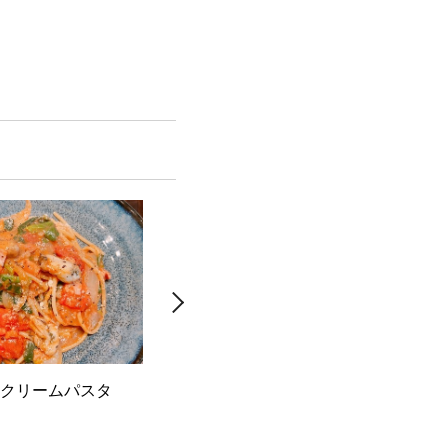
クリームパスタ
豚肉の生姜焼き【＋ちょい足し
焼き
アレンジ】
アレ