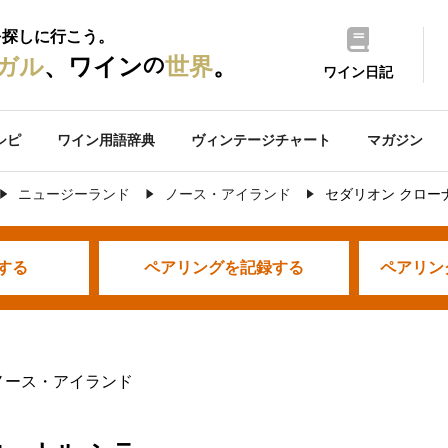
を探しに行こう。
の
ガル
、ワイン
世界
。
ワイン日記
シピ
ワイン用語辞典
ヴィンテージチャート
マガジン
ニュージーランド
ノース・アイランド
セダリオン クロー
する
ペアリングを
記録する
ペアリン
ノース・アイランド