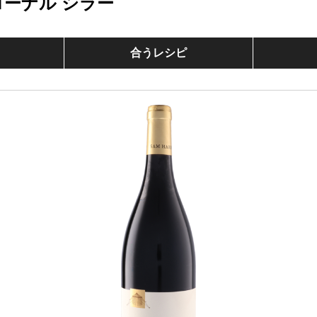
ローナル シラー
合うレシピ