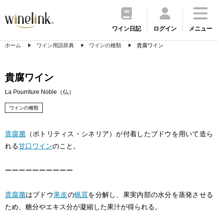
ワイン日記
ログイン
メニュー
ホーム
ワイン用語辞典
ワインの種類
貴腐ワイン
貴腐ワイン
La Pourriture Noble（仏）
ワインの種類
貴腐菌
（ボトリティス・シネリア）が付着したブドウを用いて造ら
れる
甘口ワイン
のこと。
ーーーーーーーーーー
貴腐菌
はブドウ
果皮
の
蝋質
を分解し、果実内部の水分を蒸発させる
ため、糖分やエキス分が凝縮した果汁が得られる。