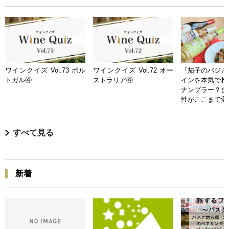
ワインクイズ Vol.73 ポル
ワインクイズ Vol.72 オー
『茄子のバジル
トガル④
ストラリア④
インを本気で検
ナンプラー？ひ
性がここまで変
すべて見る
新着