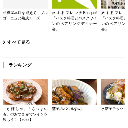
相模屋本店を迎えて―ブル
旅するフレンチBasque!
旅するフレンチB
ゴーニュと熟成チーズ
「バスク料理とバスクワイ
「バスク料理と
ンのペアリングディナー
ンのペアリン
会」
会」
すべて見る
ランキング
「かぼちゃ」「さつまい
茄子のバジル炒め
水茄子モッツァ
も」のおつまみでワインを
飲もう！【2022】