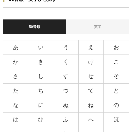
50音順
英字
あ
い
う
え
お
か
き
く
け
こ
さ
し
す
せ
そ
た
ち
つ
て
と
な
に
ぬ
ね
の
は
ひ
ふ
へ
ほ