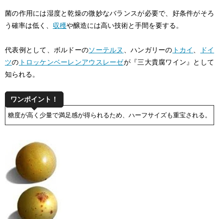
菌の作用には湿度と乾燥の微妙なバランスが必要で、好条件がそろ
う確率は低く、
収穫
や醸造には高い技術と手間を要する。
代表例として、ボルドーの
ソーテルヌ
、ハンガリーの
トカイ
、
ドイ
ツ
の
トロッケンベーレンアウスレーゼ
が『三大貴腐ワイン』として
知られる。
ワンポイント！
糖度が高く少量で満足感が得られるため、ハーフサイズも重宝される。