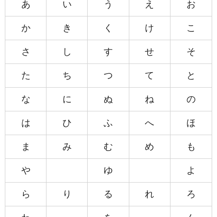
あ
い
う
え
お
か
き
く
け
こ
さ
し
す
せ
そ
た
ち
つ
て
と
な
に
ぬ
ね
の
は
ひ
ふ
へ
ほ
ま
み
む
め
も
や
ゆ
よ
ら
り
る
れ
ろ