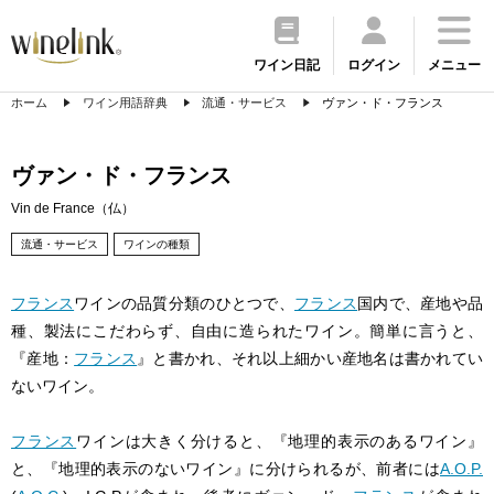
ワイン日記
ログイン
メニュー
ホーム
ワイン用語辞典
流通・サービス
ヴァン・ド・フランス
ヴァン・ド・フランス
Vin de France（仏）
流通・サービス
ワインの種類
フランス
ワインの品質分類のひとつで、
フランス
国内で、産地や品
種、製法にこだわらず、自由に造られたワイン。簡単に言うと、
『産地：
フランス
』と書かれ、それ以上細かい産地名は書かれてい
ないワイン。
フランス
ワインは大きく分けると、『地理的表示のあるワイン』
と、『地理的表示のないワイン』に分けられるが、前者には
A.O.P.