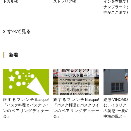
トガル④
ストラリア④
インを本気で検
ナンプラー？ひ
性がここまで変
すべて見る
新着
旅するフレンチBasque!
旅するフレンチBasque!
絶景VINOMO
「バスク料理とバスクワイ
「バスク料理とバスクワイ
む、イタリア「
ンのペアリングディナー
ンのペアリングディナー
の誘惑 ー夏の
会」
会」
中海の風とー