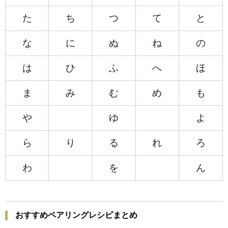
た
ち
つ
て
と
な
に
ぬ
ね
の
は
ひ
ふ
へ
ほ
ま
み
む
め
も
や
ゆ
よ
ら
り
る
れ
ろ
わ
を
ん
おすすめペアリングレシピまとめ