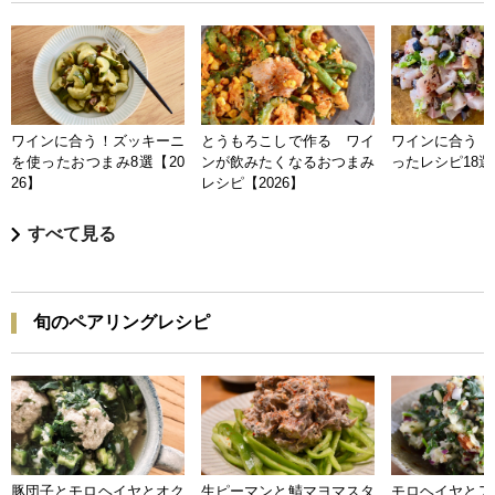
ワインに合う！ズッキーニ
とうもろこしで作る ワイ
ワインに合う 
を使ったおつまみ8選【20
ンが飲みたくなるおつまみ
ったレシピ18選【
26】
レシピ【2026】
すべて見る
旬のペアリングレシピ
豚団子とモロヘイヤとオク
生ピーマンと鯖マヨマスタ
モロヘイヤとア