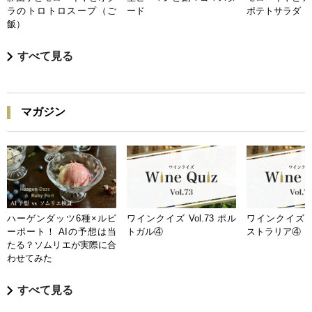
ラのトロトロスープ（ご
ード
ポテトサラダ
飯）
すべて見る
マガジン
ハーゲンダッツ6種×ルビ
ワインクイズ Vol.73 ポル
ワインクイズ Vo
ーポート！ AIの予想は当
トガル④
ストラリア④
たる？ソムリエが実際に合
わせてみた
すべて見る