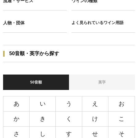
流通・サービス
ワインの種類
人物・団体
よく見られているワイン用語
50音順・英字から探す
50音順
英字
あ
い
う
え
お
か
き
く
け
こ
さ
し
す
せ
そ