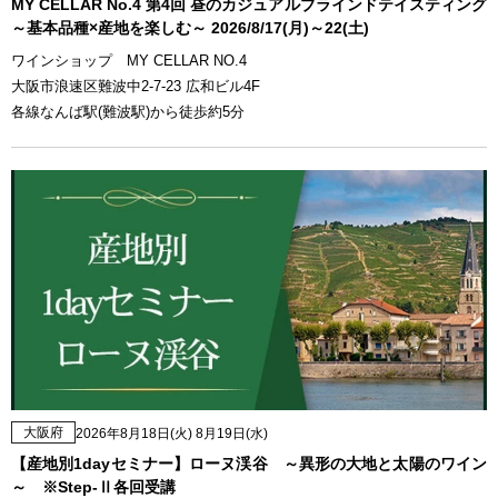
MY CELLAR No.4 第4回 昼のカジュアルブラインドテイスティング
～基本品種×産地を楽しむ～ 2026/8/17(月)～22(土)
ワインショップ MY CELLAR NO.4
大阪市浪速区難波中2-7-23 広和ビル4F
各線なんば駅(難波駅)から徒歩約5分
大阪府
2026年8月18日(火) 8月19日(水)
【産地別1dayセミナー】ローヌ渓谷 ～異形の大地と太陽のワイン
～ ※Step-Ⅱ各回受講