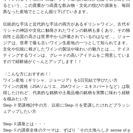
るという、この貴重かつ高貴な飲み物・文化の悦びの源泉を、毎回
異なった産地でとことん掘り下げていきます。
伝統的な手法と近代的な手法の両方があるギリシャワイン。古代ギ
リシャの神話や文化に触発されたワインの銘柄も多くあり、その独
自性と品質の高さは世界中から評価されているのはなぜ…。ジョー
ジアは、世界で最も古いワイン生産地の一つとして知られてます。
文化や伝統に根ざしたワインの製法や味わいの魅力とは…。テイス
ティングするワインは、グレードの高いアイテムをご用意していま
すので経験値がぐ～んとアップします！！
〈こんな方におすすめ！〉
ワイン産地（ギリシャ、ジョージア）を1日完結で学びたい方
ワインの資格（JSAソムリエ、JSAワイン・エキスパートなど）は取
得したけれど、代表的な銘柄や土着品種の銘柄を実際に味わう経験
を積みたい方
Step-Ⅱ受講検討中の方、以前にStep-Ⅱを受講したけれどブラッシ
ュアップしたい方
Step-Ⅱ講座とは・・・
Step-Ⅱの講座全体のテーマは、ずばり「その土地らしさ sense of p