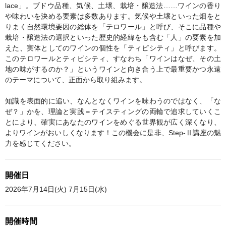
lace」。ブドウ品種、気候、土壌、栽培・醸造法……ワインの香り
や味わいを決める要素は多数あります。気候や土壌といった畑をと
りまく自然環境要因の総体を「テロワール」と呼び、そこに品種や
栽培・醸造法の選択といった歴史的経緯をも含む「人」の要素を加
えた、実体としてのワインの個性を「ティピシティ」と呼びます。
このテロワールとティピシティ、すなわち「ワインはなぜ、その土
地の味がするのか？」というワインと向き合う上で最重要かつ永遠
のテーマについて、正面から取り組みます。
知識を表面的に追い、なんとなくワインを味わうのではなく、「な
ぜ？」かを、理論と実践＝テイスティングの両輪で追求していくこ
とにより、確実にあなたのワインをめぐる世界観が広く深くなり、
よりワインがおいしくなります！この機会に是非、Step-Ⅱ講座の魅
力を感じてください。
開催日
2026年7月14日(火) 7月15日(水)
開催時間