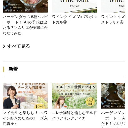
ハーゲンダッツ6種×ルビ
ワインクイズ Vol.73 ポル
ワインクイズ Vo
ーポート！ AIの予想は当
トガル④
ストラリア④
たる？ソムリエが実際に合
わせてみた
すべて見る
新着
マイ先生と楽しむ！ ～ワ
エレナ講師と愉しむモルド
ハーゲンダッツ
イン好きのためのチーズ入
バペアリングディナー
ーポート！ A
門講座～
たる？ソムリエ