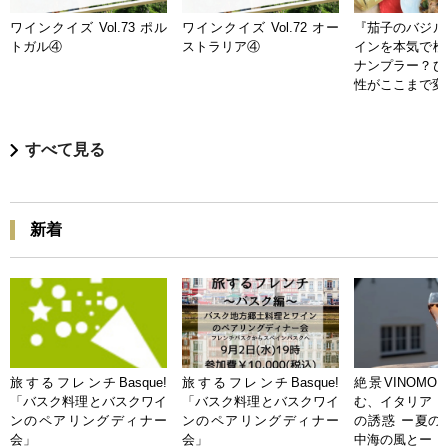
ワインクイズ Vol.73 ポル
ワインクイズ Vol.72 オー
『茄子のバジル
トガル④
ストラリア④
インを本気で検
ナンプラー？ひ
性がここまで変
すべて見る
新着
旅するフレンチBasque!
旅するフレンチBasque!
絶景VINOMO
「バスク料理とバスクワイ
「バスク料理とバスクワイ
む、イタリア「
ンのペアリングディナー
ンのペアリングディナー
の誘惑 ー夏の
会」
会」
中海の風とー