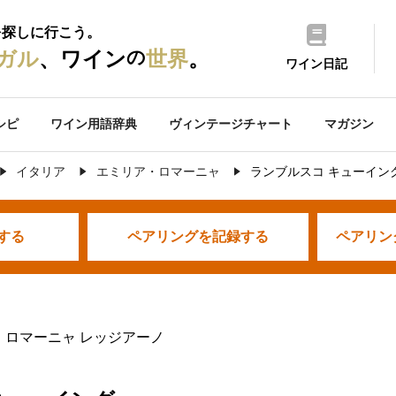
を探しに行こう。
の
ガル
、ワイン
世界
。
ワイン日記
シピ
ワイン用語辞典
ヴィンテージチャート
マガジン
イタリア
エミリア・ロマーニャ
ランブルスコ キューイン
する
ペアリングを
記録する
ペアリン
・ロマーニャ レッジアーノ