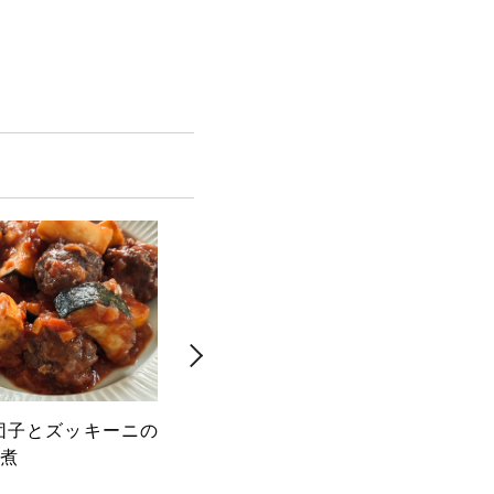
団子とズッキーニの
茹でレタスと豚しゃぶのサラ
マッ
煮
ダ 香味醤油だれ
子胡