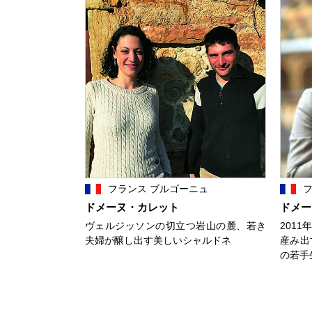
フランス ブルゴーニュ
フ
ドメーヌ・カレット
ドメー
ヴェルジッソンの切立つ岩山の麓、若き
201
夫婦が醸し出す美しいシャルドネ
産み出
の若手