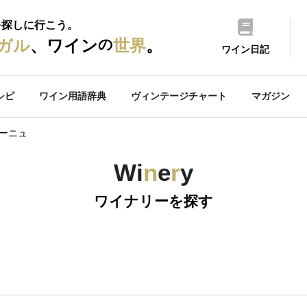
を探しに行こう。
の
ガル
、ワイン
世界
。
ワイン日記
シピ
ワイン用語辞典
ヴィンテージチャート
マガジン
ゴーニュ
Wi
n
e
r
y
ワイナリーを探す