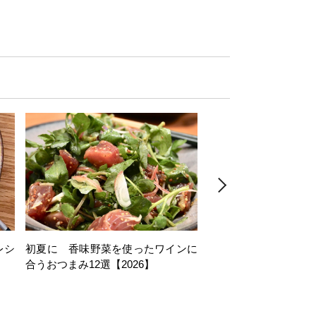
レシ
初夏に 香味野菜を使ったワインに
そら豆を使ったワイン
合うおつまみ12選【2026】
11選【2026】