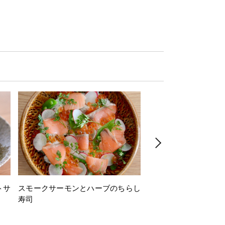
トサ
スモークサーモンとハーブのちらし
とうもろこしと枝豆の
寿司
ミン風味