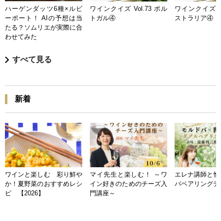
ハーゲンダッツ6種×ルビ
ワインクイズ Vol.73 ポル
ワインクイズ Vo
ーポート！ AIの予想は当
トガル④
ストラリア④
たる？ソムリエが実際に合
わせてみた
すべて見る
新着
ワインと楽しむ 彩り鮮や
マイ先生と楽しむ！ ～ワ
エレナ講師と愉
か！夏野菜のおすすめレシ
イン好きのためのチーズ入
バペアリングデ
ピ 【2026】
門講座～