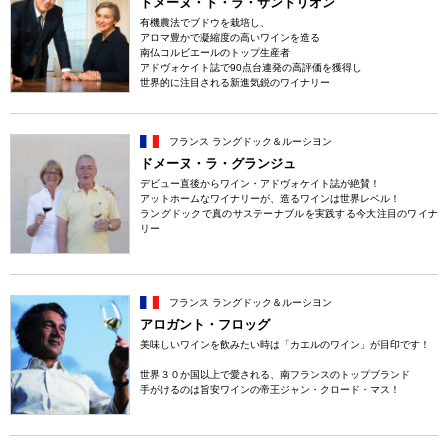
ドメーヌ・ド・ラ・サンドリオン
有機農法でブドウを栽培し、
アロマ豊かで凝縮度の高いワインを造る
南仏コルビエールのトップ生産者
アドヴォケイト誌で90点台連発の高評価を獲得し
世界的に注目される新進気鋭のワイナリー
フランス ラングドック＆ルーシヨン
ドメーヌ・ラ・グランジュ
デビュー直後からワイン・アドヴォケイト誌が絶賛！
アットホームなワイナリーが、造るワインは世界レベル！
ラングドックで真のサステーナブルを実践する今大注目のワイナ
リー
フランス ラングドック＆ルーシヨン
アロガント・フロッグ
美味しいワインを飲みたい時は「カエルのワイン」が目印です！
世界３０か国以上で愛される、南フランスのトップブランド
手がけるのは旨安ワインの帝王ジャン・クロード・マス！