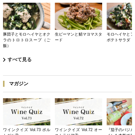
豚団子とモロヘイヤとオク
生ピーマンと鯖マヨマスタ
モロヘイヤとア
ラのトロトロスープ（ご
ード
ポテトサラダ
飯）
すべて見る
マガジン
ワインクイズ Vol.73 ポル
ワインクイズ Vol.72 オー
『茄子のバジル