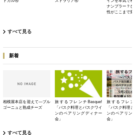
トガル④
ストラリア④
インを本気で検
ナンプラー？ひ
性がここまで変
すべて見る
新着
相模屋本店を迎えて―ブル
旅するフレンチBasque!
旅するフレンチB
ゴーニュと熟成チーズ
「バスク料理とバスクワイ
「バスク料理と
ンのペアリングディナー
ンのペアリン
会」
会」
すべて見る