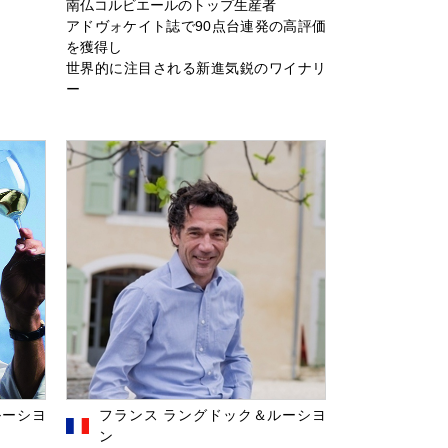
南仏コルビエールのトップ生産者
アドヴォケイト誌で90点台連発の高評価
を獲得し
世界的に注目される新進気鋭のワイナリ
ー
ルーシヨ
フランス ラングドック＆ルーシヨ
ン