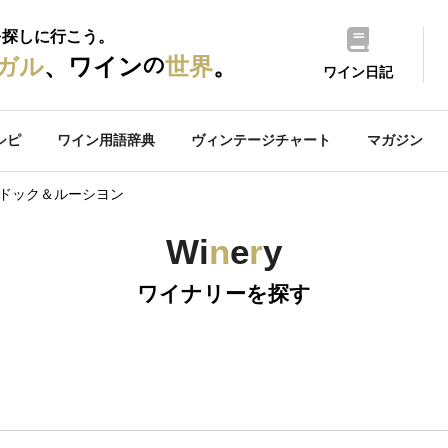
を探しに行こう。
の
ガル
、ワイン
世界
。
ワイン日記
シピ
ワイン用語辞典
ヴィンテージチャート
マガジン
グドック＆ルーシヨン
Wi
n
e
r
y
ワイナリーを探す