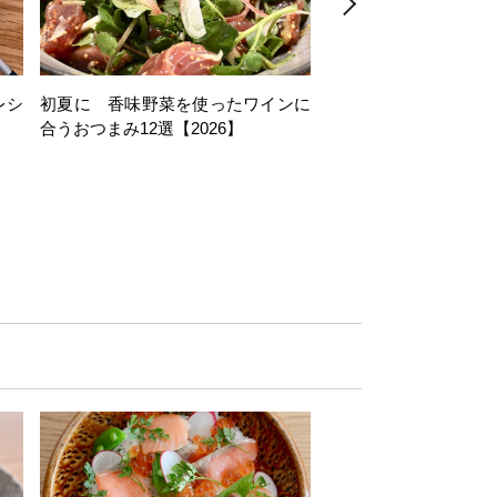
レシ
初夏に 香味野菜を使ったワインに
そら豆を使ったワイン
合うおつまみ12選【2026】
11選【2026】