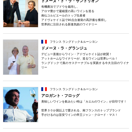
ドメーヌ・ド・ラ・サンドリオン
有機農法でブドウを栽培し、
アロマ豊かで凝縮度の高いワインを造る
南仏コルビエールのトップ生産者
アドヴォケイト誌で90点台連発の高評価を獲得し
世界的に注目される新進気鋭のワイナリー
フランス ラングドック＆ルーシヨン
ドメーヌ・ラ・グランジュ
デビュー直後からワイン・アドヴォケイト誌が絶賛！
アットホームなワイナリーが、造るワインは世界レベル！
ラングドックで真のサステーナブルを実践する今大注目のワイナ
リー
フランス ラングドック＆ルーシヨン
アロガント・フロッグ
美味しいワインを飲みたい時は「カエルのワイン」が目印です！
世界３０か国以上で愛される、南フランスのトップブランド
手がけるのは旨安ワインの帝王ジャン・クロード・マス！