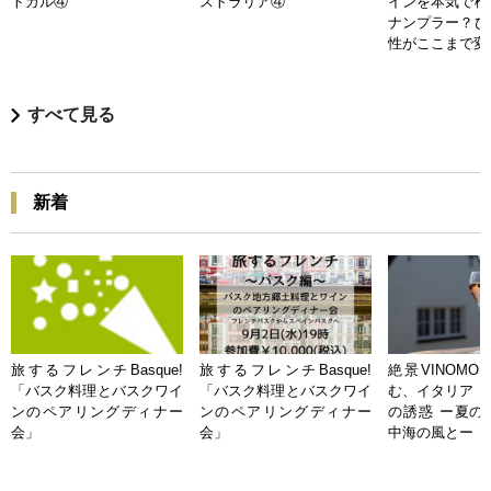
トガル④
ストラリア④
インを本気で検
ナンプラー？ひ
性がここまで変
すべて見る
新着
旅するフレンチBasque!
旅するフレンチBasque!
絶景VINOMO
「バスク料理とバスクワイ
「バスク料理とバスクワイ
む、イタリア「
ンのペアリングディナー
ンのペアリングディナー
の誘惑 ー夏の
会」
会」
中海の風とー