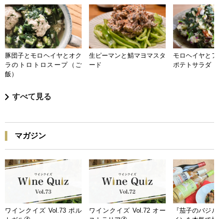
豚団子とモロヘイヤとオク
生ピーマンと鯖マヨマスタ
モロヘイヤとア
ラのトロトロスープ（ご
ード
ポテトサラダ
飯）
すべて見る
マガジン
ワインクイズ Vol.73 ポル
ワインクイズ Vol.72 オー
『茄子のバジル