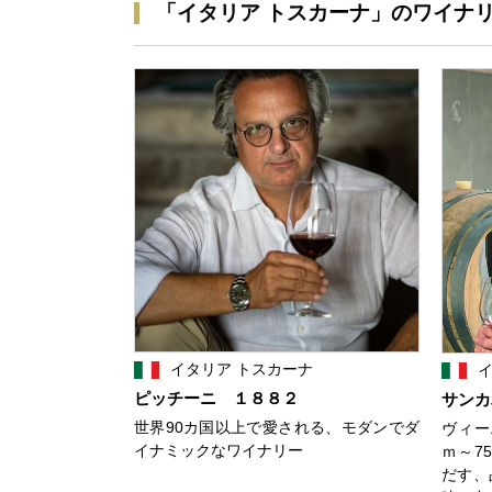
「イタリア トスカーナ」のワイナ
イタリア トスカーナ
イ
ピッチーニ １８８２
サンカ
世界90カ国以上で愛される、モダンでダ
ヴィー
イナミックなワイナリー
ｍ～7
だす、