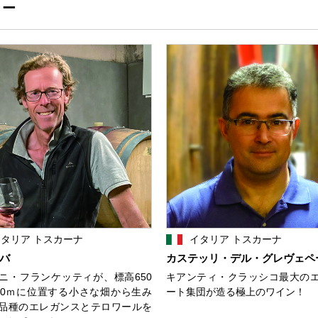
リー
タリア トスカーナ
イタリア トスカーナ
バ
カステッリ・デル・グレヴェペ
ニ・フランケッティが、標高650
キアンティ・クラッシコ最大の
50ｍに位置する小さな畑から生み
ート集団が造る極上のワイン！
品種のエレガンスとテロワールを