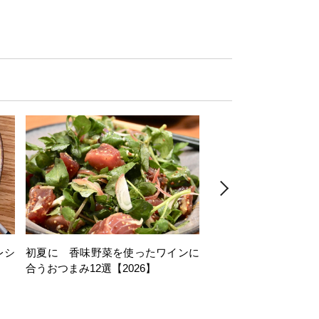
レシ
初夏に 香味野菜を使ったワインに
そら豆を使ったワイン
合うおつまみ12選【2026】
11選【2026】