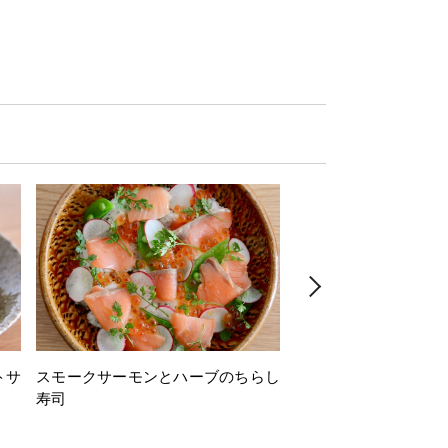
トサ
スモークサーモンとハーブのちらし
とうもろこしと枝豆の
寿司
ミン風味