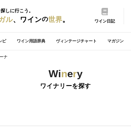
を探しに行こう。
の
ガル
、ワイン
世界
。
ワイン日記
シピ
ワイン用語辞典
ヴィンテージチャート
マガジン
カーナ
Wi
n
e
r
y
ワイナリーを探す