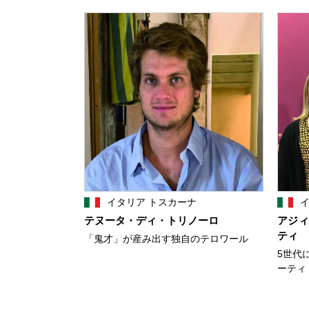
イタリア トスカーナ
イ
テヌータ・ディ・トリノーロ
アジィ
ティ
「鬼才」が産み出す独自のテロワール
5世代
ーティ