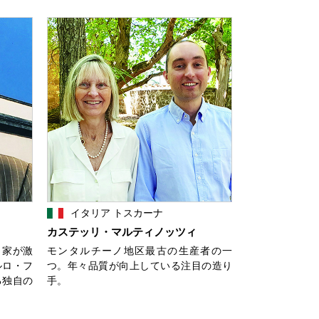
イタリア トスカーナ
カステッリ・マルティノッツィ
」家が激
モンタルチーノ地区最古の生産者の一
ルロ・フ
つ。年々品質が向上している注目の造り
る独自の
手。