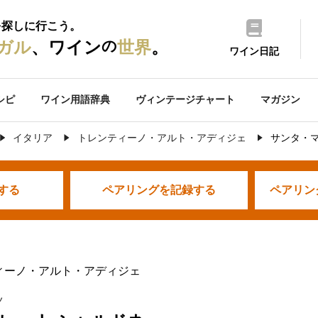
を探しに行こう。
の
ガル
、ワイン
世界
。
ワイン日記
シピ
ワイン用語辞典
ヴィンテージチャート
マガジン
イタリア
トレンティーノ・アルト・アディジェ
サンタ・マ
する
ペアリングを
記録する
ペアリン
ィーノ・アルト・アディジェ
ノ