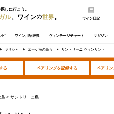
を探しに行こう。
の
ガル
、ワイン
世界
。
ワイン日記
シピ
ワイン用語辞典
ヴィンテージチャート
マガジン
ギリシャ
エーゲ海の島々
サントリーニ ヴィンサント
する
ペアリングを
記録する
ペアリン
の島々 サントリーニ島