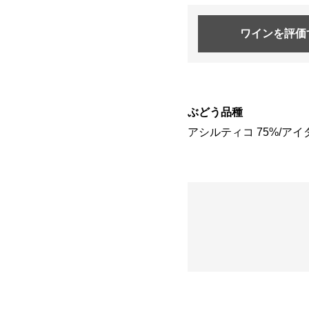
ワインを
評価
ぶどう品種
アシルティコ 75%/アイダ