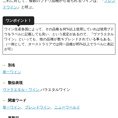
これに対して、複数のブドウ品種から造られるワインは、『
ブレン
ドワイン
』と呼ぶ。
ワンポイント！
ワイン生産各国によって、その品種を何%以上使用していれば使用ブド
ウをラベルに記載しても良い、という規定があるので、『ヴァラエタル
ワイン』といっても、他の品種が数％ブレンドされている事もある。
（一例として、オーストラリアでは同一品種が85%以上でラベルに表記
が可）
別名
単一ワイン
類似表現
ヴァラエタル・ワイン
,バラエタルワイン
関連ワード
単一ワイン
、
ブレンドワイン
、
ニューワールド