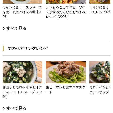
ワインに合う！ズッキーニ
とうもろこしで作る ワイ
ワインに合う 
を使ったおつまみ8選【20
ンが飲みたくなるおつまみ
ったレシピ18選【
26】
レシピ【2026】
すべて見る
旬のペアリングレシピ
豚団子とモロヘイヤとオク
生ピーマンと鯖マヨマスタ
モロヘイヤとア
ラのトロトロスープ（ご
ード
ポテトサラダ
飯）
すべて見る