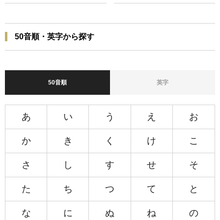
50音順・英字から探す
50音順
英字
あ
い
う
え
お
か
き
く
け
こ
さ
し
す
せ
そ
た
ち
つ
て
と
な
に
ぬ
ね
の