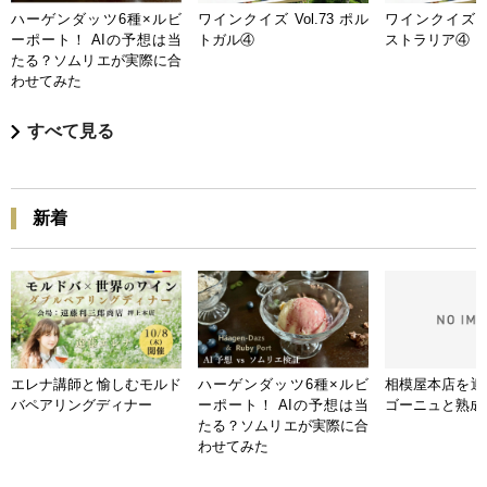
ハーゲンダッツ6種×ルビ
ワインクイズ Vol.73 ポル
ワインクイズ Vo
ーポート！ AIの予想は当
トガル④
ストラリア④
たる？ソムリエが実際に合
わせてみた
すべて見る
新着
エレナ講師と愉しむモルド
ハーゲンダッツ6種×ルビ
相模屋本店を迎
バペアリングディナー
ーポート！ AIの予想は当
ゴーニュと熟成
たる？ソムリエが実際に合
わせてみた