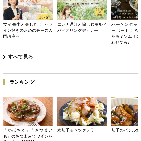
マイ先生と楽しむ！ ～ワ
エレナ講師と愉しむモルド
ハーゲンダッツ
イン好きのためのチーズ入
バペアリングディナー
ーポート！ A
門講座～
たる？ソムリエ
わせてみた
すべて見る
ランキング
「かぼちゃ」「さつまい
水茄子モッツァレラ
茄子のバジル炒
も」のおつまみでワインを