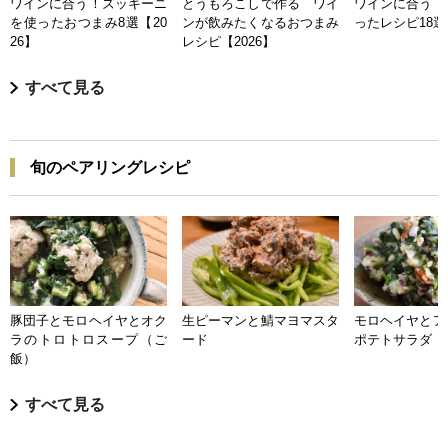
ワインに合う！ズッキーニ
とうもろこしで作る ワイ
ワインに合う 
を使ったおつまみ8選【20
ンが飲みたくなるおつまみ
ったレシピ18選【
26】
レシピ【2026】
すべて見る
旬のペアリングレシピ
豚団子とモロヘイヤとオク
生ピーマンと鯖マヨマスタ
モロヘイヤとア
ラのトロトロスープ（ご
ード
ポテトサラダ
飯）
すべて見る