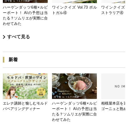
ハーゲンダッツ6種×ルビ
ワインクイズ Vol.73 ポル
ワインクイズ Vo
ーポート！ AIの予想は当
トガル④
ストラリア④
たる？ソムリエが実際に合
わせてみた
すべて見る
新着
エレナ講師と愉しむモルド
ハーゲンダッツ6種×ルビ
相模屋本店を迎
バペアリングディナー
ーポート！ AIの予想は当
ゴーニュと熟成
たる？ソムリエが実際に合
わせてみた