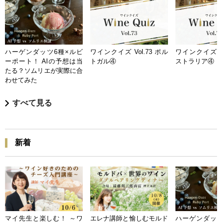
ハーゲンダッツ6種×ルビ
ワインクイズ Vol.73 ポル
ワインクイズ Vo
ーポート！ AIの予想は当
トガル④
ストラリア④
たる？ソムリエが実際に合
わせてみた
すべて見る
新着
マイ先生と楽しむ！ ～ワ
エレナ講師と愉しむモルド
ハーゲンダッツ