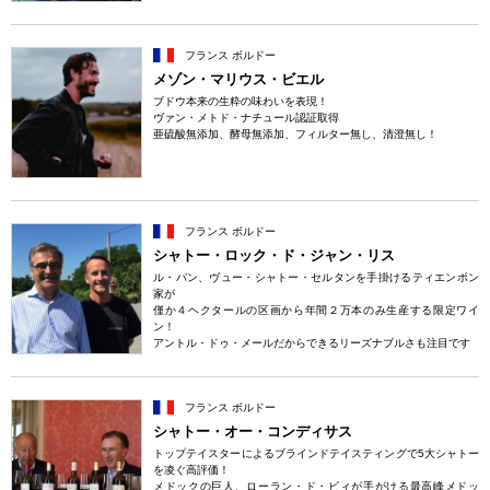
フランス ボルドー
メゾン・マリウス・ビエル
ブドウ本来の生粋の味わいを表現！
ヴァン・メトド・ナチュール認証取得
亜硫酸無添加、酵母無添加、フィルター無し、清澄無し！
フランス ボルドー
シャトー・ロック・ド・ジャン・リス
ル・パン、ヴュー・シャトー・セルタンを手掛けるティエンポン
家が
僅か４ヘクタールの区画から年間２万本のみ生産する限定ワイ
ン！
アントル・ドゥ・メールだからできるリーズナブルさも注目です
フランス ボルドー
シャトー・オー・コンディサス
トップテイスターによるブラインドテイスティングで5大シャトー
を凌ぐ高評価！
メドックの巨人、ローラン・ド・ビィが手がける最高峰メドッ