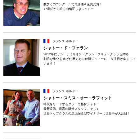
数多くのコンクールで高評価＆金賞受賞！
17世紀から続く由緒正しきシャトー
フランス ボルドー
シャトー・ド・フェラン
2012年にサン・テミリオン・グラン・クリュ・クラッセ昇格
劇的な進化を遂げた歴史ある銘醸シャトーに、今注目が集まって
います！
フランス ボルドー
シャトー・スミス・オー・ラフィット
時代をリードするグラーヴ格付シャトー
最新設備、最高の醸造スタッフ、そして
世界トップクラスの環境保全型ワイナリーに世界中が大注目！