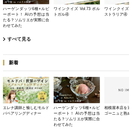
ハーゲンダッツ6種×ルビ
ワインクイズ Vol.73 ポル
ワインクイズ Vo
ーポート！ AIの予想は当
トガル④
ストラリア④
たる？ソムリエが実際に合
わせてみた
すべて見る
新着
エレナ講師と愉しむモルド
ハーゲンダッツ6種×ルビ
相模屋本店を迎
バペアリングディナー
ーポート！ AIの予想は当
ゴーニュと熟成
たる？ソムリエが実際に合
わせてみた