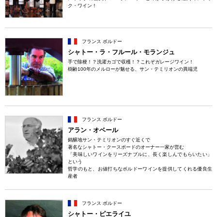
ク・ワイン！
フランス ボルドー
シャトー・ラ・フルール・モランジュ
手で除梗！？洗濯カゴで収穫！？これぞガレージワイン！
樹齢100年のメルローが魅せる、サン・テミリオンの異端児
フランス ボルドー
アラン・オベール
銘醸地サン・テミリオンのすぐ近くで
著名なシャトー・クースポードのオーナー一家が営む
「美味しいワインをリーズナブルに、長く楽しんでもらいたい」
という
哲学のもと、お値打ちなボルドーワインを提供してくれる優良生
産者
フランス ボルドー
シャトー・ピエライユ