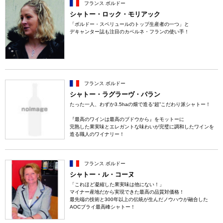
フランス ボルドー
シャトー・ロック・モリアック
「ボルドー・スペリュールのトップ生産者の一つ」と
デキャンター誌も注目のカベルネ・フランの使い手！
フランス ボルドー
シャトー・ラグラーヴ・パラン
たった一人、わずか3.5haの畑で造る“超”こだわり派シャトー！
『最高のワインは最高のブドウから』をモットーに
完熟した果実味とエレガントな味わいが完璧に調和したワインを
造る職人のワイナリー！
フランス ボルドー
シャトー・ル・コーヌ
「これほど凝縮した果実味は他にない！」
マイナー産地だから実現できた最高の品質対価格！
最先端の技術と300年以上の伝統が生んだノウハウが融合した
AOCブライ最高峰シャトー！