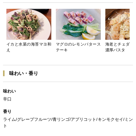
イカと水菜の海苔マヨ和
マグロのレモンバタース
海老とチェダー
え
テーキ
濃厚パスタ
味わい・香り
味わい
辛口
香り
ライム/グレープフルーツ/青リンゴ/アプリコット/キンモクセイ/ミン
ト