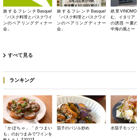
旅するフレンチBasque!
旅するフレンチBasque!
絶景VINOMO
「バスク料理とバスクワイ
「バスク料理とバスクワイ
む、イタリア「
ンのペアリングディナー
ンのペアリングディナー
の誘惑 ー夏の
会」
会」
中海の風とー
すべて見る
ランキング
「かぼちゃ」「さつまい
茄子のバジル炒め
水茄子モッツァ
も」のおつまみでワインを
飲もう！【2022】