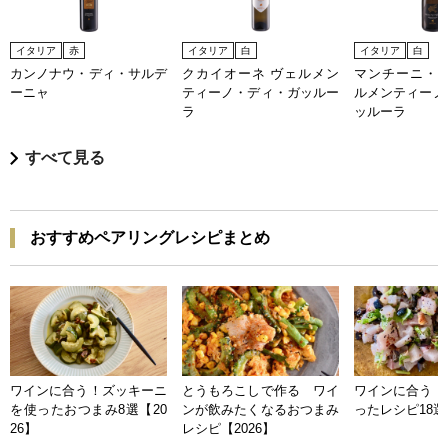
イタリア
赤
イタリア
白
イタリア
白
カンノナウ・ディ・サルデ
クカイオーネ ヴェルメン
マンチーニ・プ
ーニャ
ティーノ・ディ・ガッルー
ルメンティーノ
ラ
ッルーラ
すべて見る
おすすめペアリングレシピまとめ
ワインに合う！ズッキーニ
とうもろこしで作る ワイ
ワインに合う 
を使ったおつまみ8選【20
ンが飲みたくなるおつまみ
ったレシピ18選【
26】
レシピ【2026】