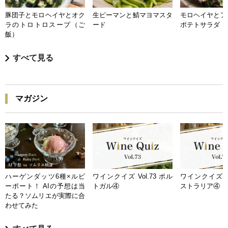
豚団子とモロヘイヤとオク
生ピーマンと鯖マヨマスタ
モロヘイヤとア
ラのトロトロスープ（ご
ード
ポテトサラダ
飯）
すべて見る
マガジン
ハーゲンダッツ6種×ルビ
ワインクイズ Vol.73 ポル
ワインクイズ Vo
ーポート！ AIの予想は当
トガル④
ストラリア④
たる？ソムリエが実際に合
わせてみた