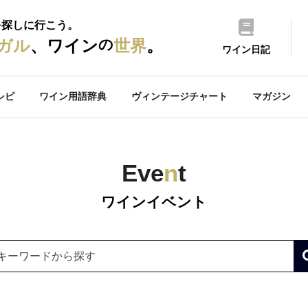
を探しに行こう。
の
ガル
、ワイン
世界
。
ワイン日記
シピ
ワイン用語辞典
ヴィンテージチャート
マガジン
Eve
n
t
ワインイベント