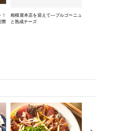
ト！
相模屋本店を迎えて―ブルゴーニュ
旅するフレンチBasq
実際
と熟成チーズ
理とバスクワインのペ
ナー会」