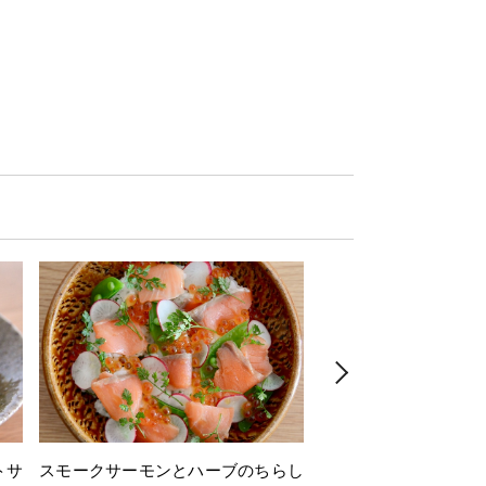
トサ
スモークサーモンとハーブのちらし
とうもろこしと枝豆の