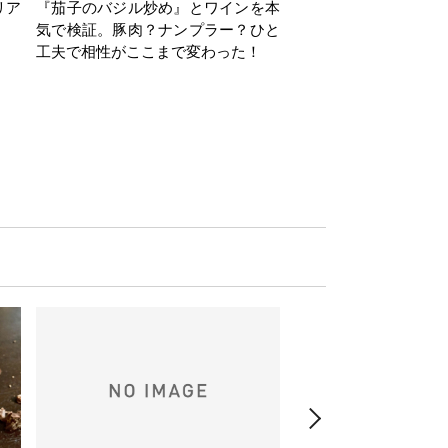
リア
『茄子のバジル炒め』とワインを本
ワインクイズ Vol.71
気で検証。豚肉？ナンプラー？ひと
工夫で相性がここまで変わった！