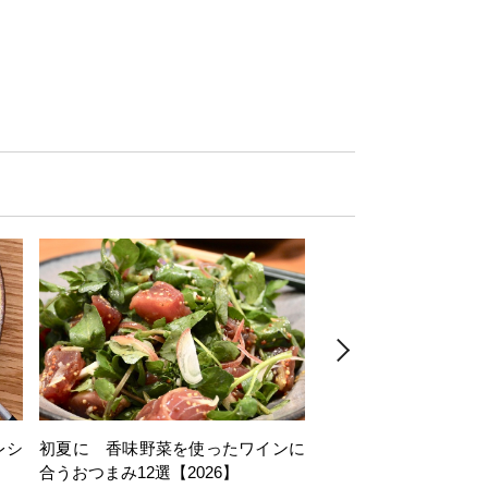
レシ
初夏に 香味野菜を使ったワインに
そら豆を使ったワイン
合うおつまみ12選【2026】
11選【2026】