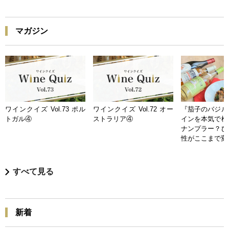
マガジン
ワインクイズ Vol.73 ポル
ワインクイズ Vol.72 オー
『茄子のバジル
トガル④
ストラリア④
インを本気で検
ナンプラー？ひ
性がここまで変
すべて見る
新着