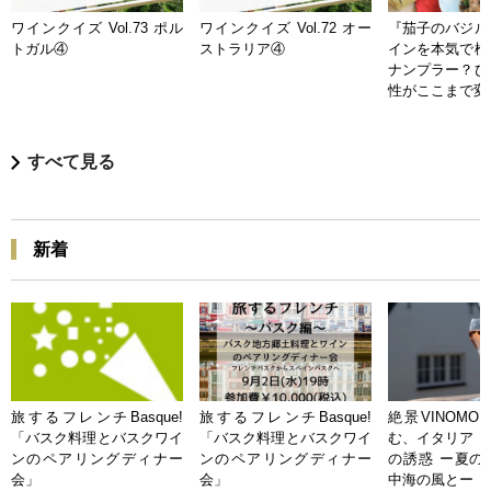
ワインクイズ Vol.73 ポル
ワインクイズ Vol.72 オー
『茄子のバジル
トガル④
ストラリア④
インを本気で検
ナンプラー？ひ
性がここまで変
すべて見る
新着
旅するフレンチBasque!
旅するフレンチBasque!
絶景VINOMO
「バスク料理とバスクワイ
「バスク料理とバスクワイ
む、イタリア「
ンのペアリングディナー
ンのペアリングディナー
の誘惑 ー夏の
会」
会」
中海の風とー