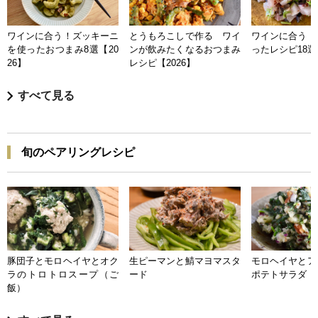
ワインに合う！ズッキーニ
とうもろこしで作る ワイ
ワインに合う 
を使ったおつまみ8選【20
ンが飲みたくなるおつまみ
ったレシピ18選【
26】
レシピ【2026】
すべて見る
旬のペアリングレシピ
豚団子とモロヘイヤとオク
生ピーマンと鯖マヨマスタ
モロヘイヤとア
ラのトロトロスープ（ご
ード
ポテトサラダ
飯）