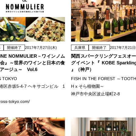
都
開催終了
2017年7月27日(木)
兵庫県
開催終了
2017年7月21日
INE NOMMULIER－ワインノム
関西スパークリングフェスオ
会』～世界のワインと日本の食
グイベント『 KOBE Sparkling 
アージュ～ Vol.6
』（神戸）
S TOKYO
FISH IN THE FOREST ～TOOT
港区赤坂5-4-7 ヘキサゴンビル 1
H x そら植物園～
神戸市中央区波止場町2-8
cross-tokyo.com/