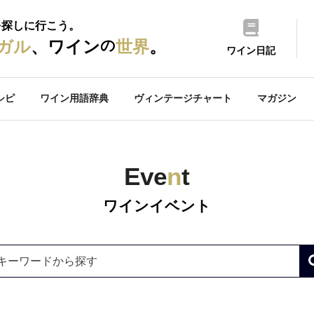
を探しに行こう。
の
ガル
、ワイン
世界
。
ワイン日記
シピ
ワイン用語辞典
ヴィンテージチャート
マガジン
Eve
n
t
ワインイベント