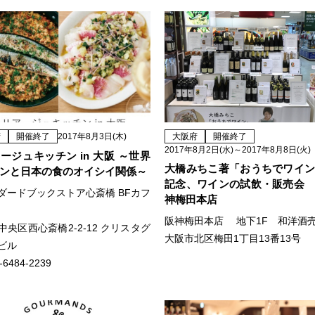
府
開催終了
2017年8月3日(木)
大阪府
開催終了
2017年8月2日(水)～2017年8月8日(火)
ージュキッチン in 大阪 ～世界
大橋みちこ著「おうちでワイ
ンと日本の食のオイシイ関係～
記念、ワインの試飲・販売会
ダードブックストア心斎橋 BFカフ
神梅田本店
阪神梅田本店 地下1F 和洋酒
中央区西心斎橋2-2-12 クリスタグ
大阪市北区梅田1丁目13番13号
ビル
-6484-2239