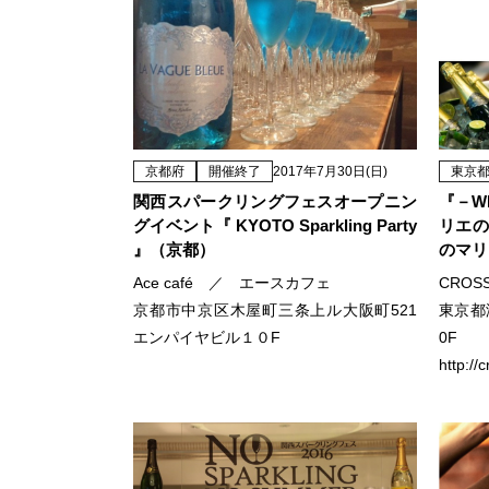
京都府
開催終了
2017年7月30日(日)
東京
関西スパークリングフェスオープニン
『－W
グイベント『 KYOTO Sparkling Party
リエの
』（京都）
のマリ
Ace café ／ エースカフェ
CROS
京都市中京区木屋町三条上ル大阪町521
東京都
エンパイヤビル１０F
0F
http://