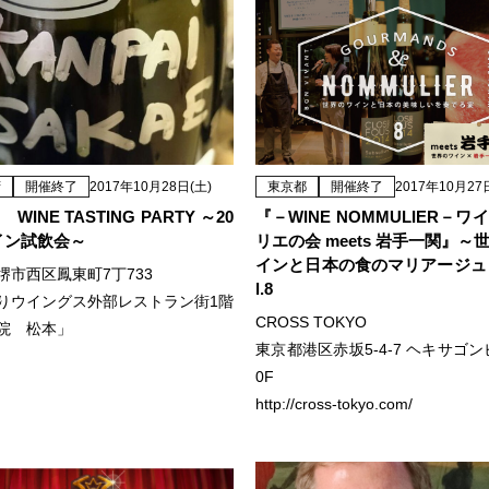
府
開催終了
2017年10月28日(土)
東京都
開催終了
2017年10月27
 WINE TASTING PARTY ～20
『－WINE NOMMULIER－ワ
ワイン試飲会～
リエの会 meets 岩手一関』～
インと日本の食のマリアージュ
堺市西区鳳東町7丁733
l.8
りウイングス外部レストラン街1階
CROSS TOKYO
院 松本」
東京都港区赤坂5-4-7 ヘキサゴン
0F
http://cross-tokyo.com/