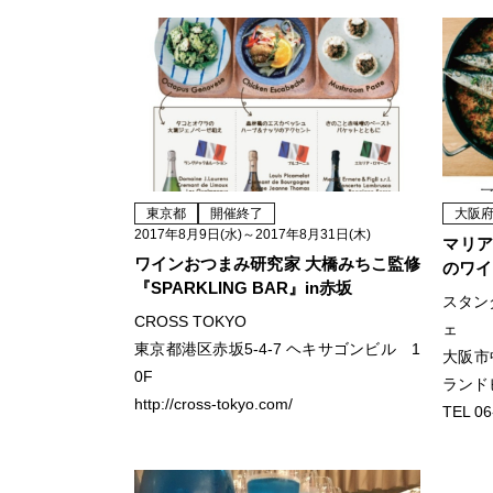
東京都
開催終了
大阪
2017年8月9日(水)～2017年8月31日(木)
マリア
ワインおつまみ研究家 大橋みちこ監修
のワイ
『SPARKLING BAR』in赤坂
スタン
CROSS TOKYO
ェ
東京都港区赤坂5-4-7 ヘキサゴンビル 1
大阪市
0F
ランド
http://cross-tokyo.com/
TEL 06