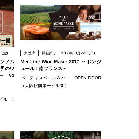
日(金)
大阪府
開催終了
2017年10月22日(日)
インノム
Meet the Wine Maker 2017 ～ボンジ
世界のワ
ュール！南フランス～
～ Vo
パーティスペース＆バー OPEN DOOR
（大阪駅前第一ビル3F）
ビル 1