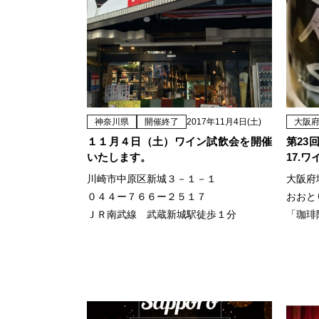
神奈川県
開催終了
2017年11月4日(土)
大阪
１１月４日（土）ワイン試飲会を開催
第23回
いたします。
17.
川崎市中原区新城３－１－１
大阪府
０４４ー７６６ー２５１７
おおと
ＪＲ南武線 武蔵新城駅徒歩１分
「珈琲