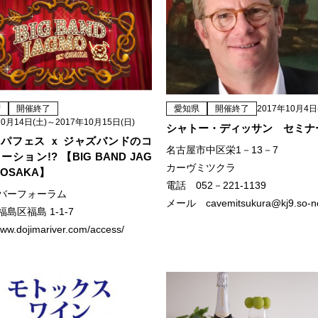
府
開催終了
愛知県
開催終了
2017年10月4日
10月14日(土)～2017年10月15日(日)
シャトー・ディッサン セミナ
パフェス ｘ ジャズバンドのコ
名古屋市中区栄1－13－7
ション!? 【BIG BAND JAG
カーヴミツクラ
n OSAKA】
電話 052－221-1139
バーフォーラム
メール cavemitsukura@kj9.so-net
島区福島 1-1-7
www.dojimariver.com/access/