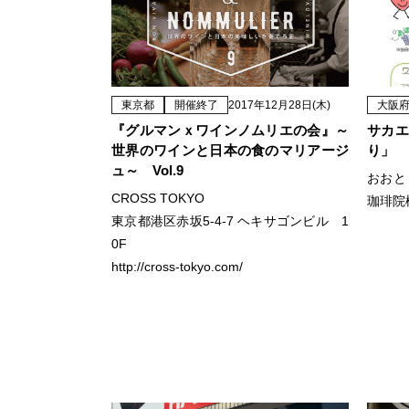
東京都
開催終了
2017年12月28日(木)
大阪
『グルマンｘワインノムリエの会』～
サカエ
世界のワインと日本の食のマリアージ
り」
ュ～ Vol.9
おおと
CROSS TOKYO
珈琲院
東京都港区赤坂5-4-7 ヘキサゴンビル 1
0F
http://cross-tokyo.com/