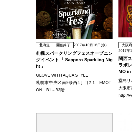
北海道
開催終了
2017年10月18日(水)
大阪
2017年
札幌スパークリングフェスオープニン
関西ス
グイベント『 Sapporo Sparkling Nig
ラボレー
ht 』
MO i
GLOVE WITH AQUA STYLE
堂島リ
札幌市中央区南9条西4丁目2-1 EMOTI
大阪市福
ON B1～B3階
http://