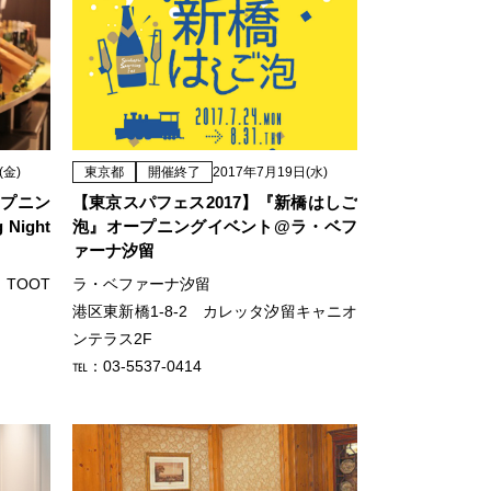
(金)
東京都
開催終了
2017年7月19日(水)
ープニン
【東京スパフェス2017】『新橋はしご
Night
泡』オープニングイベント@ラ・ベフ
ァーナ汐留
H TOOT
ラ・ベファーナ汐留
港区東新橋1-8-2 カレッタ汐留キャニオ
ンテラス2F
℡：03-5537-0414