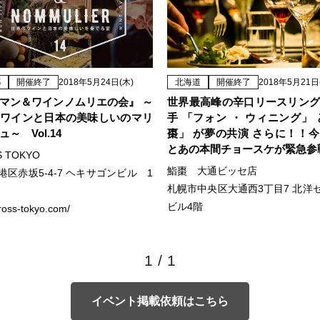
都
開催終了
2018年5月24日(木)
北海道
開催終了
2018年5月21日
マン＆ワインノムリエの会』 ～
世界最高峰の辛口リースリン
ワインと日本の美味しいのマリ
手 「フォン ・ ウィニング」 
～ Vol.14
棗」 が夢の共演 さらに！！
とあの本間チョースケが緊急参
S TOKYO
鮨棗 大通ビッセ店
港区赤坂5-4-7 ヘキサゴンビル 1
札幌市中央区大通西3丁目7 北洋
ビル4階
cross-tokyo.com/
1
/
1
イベント掲載依頼はこちら