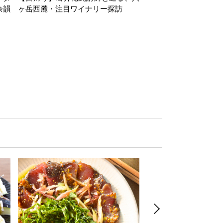
余韻
ヶ岳西麓・注目ワイナリー探訪
minar in collaboration
du Vin Tokyo～第
な、アルザスの白ワイ