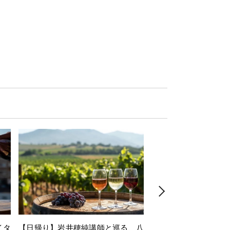
イタ
【日帰り】岩井穂純講師と巡る、八
【1dayセミナー】Alsac