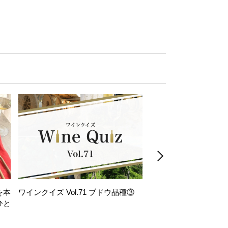
を本
ワインクイズ Vol.71 ブドウ品種③
レモンサワー好きな
ひと
い。「塩せんべい×辛
！
グ」のはじける果実味
お気軽ペアリング】