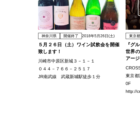
神奈川県
開催終了
2018年5月26日(土)
東京
５月２６日（土）ワイン試飲会を開催
『グル
致します！
世界の
アージュ
川崎市中原区新城３－１－１
CROS
０４４－７６６－２５１７
東京都
JR南武線 武蔵新城駅徒歩１分
0F
http://