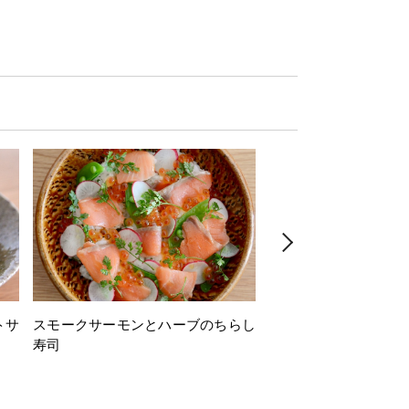
トサ
スモークサーモンとハーブのちらし
とうもろこしと枝豆の
寿司
ミン風味