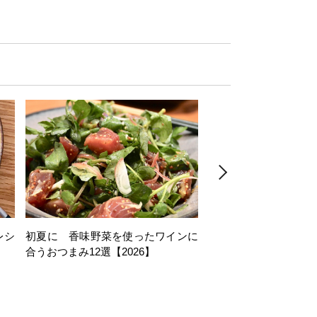
レシ
初夏に 香味野菜を使ったワインに
そら豆を使ったワイン
合うおつまみ12選【2026】
11選【2026】