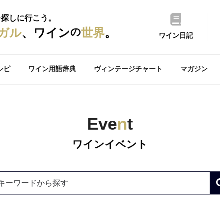
を探しに行こう。
の
ガル
、ワイン
世界
。
ワイン日記
シピ
ワイン用語辞典
ヴィンテージチャート
マガジン
Eve
n
t
ワインイベント