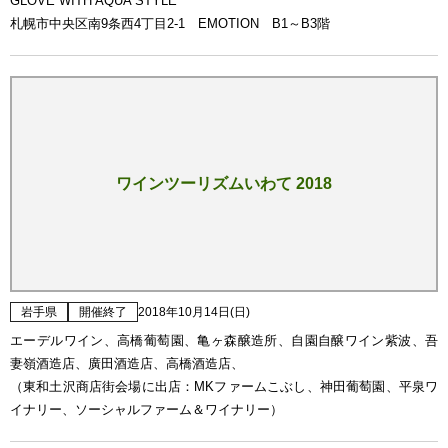
GLOVE WITH AQUA STYLE
札幌市中央区南9条西4丁目2-1 EMOTION B1～B3階
ワインツーリズムいわて 2018
岩手県
開催終了
2018年10月14日(日)
エーデルワイン、高橋葡萄園、亀ヶ森醸造所、自園自醸ワイン紫波、吾
妻嶺酒造店、廣田酒造店、高橋酒造店、
（東和土沢商店街会場に出店：MKファームこぶし、神田葡萄園、平泉ワ
イナリー、ソーシャルファーム＆ワイナリー）