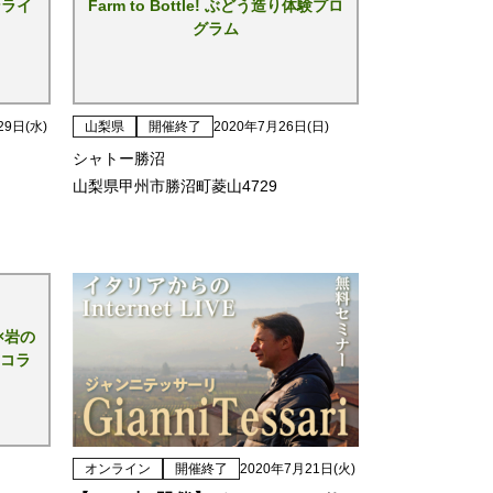
ンライ
Farm to Bottle! ぶどう造り体験プロ
グラム
29日(水)
山梨県
開催終了
2020年7月26日(日)
シャトー勝沼
山梨県甲州市勝沼町菱山4729
×岩の
コラ
オンライン
開催終了
2020年7月21日(火)