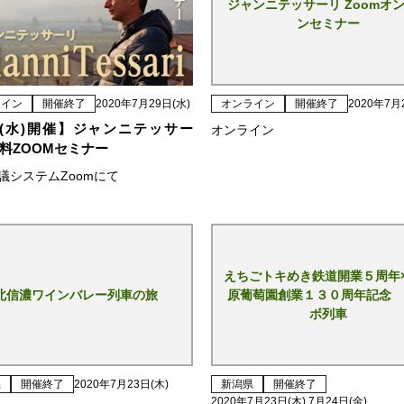
ジャンニテッサーリ Zoomオ
ンセミナー
ライン
開催終了
2020年7月29日(水)
オンライン
開催終了
2020年7月
29(水)開催】ジャンニテッサー
オンライン
料ZOOMセミナー
会議システムZoomにて
えちごトキめき鉄道開業５周年
北信濃ワインバレー列車の旅
原葡萄園創業１３０周年記念 
ボ列車
県
開催終了
2020年7月23日(木)
新潟県
開催終了
2020年7月23日(木) 7月24日(金)