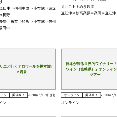
鉄
えちごトキめき鉄道
湯田中⇒信州中野⇒小布施⇒須坂
直江津⇒妙高高原⇒高田⇒直江津
⇒長野
長野⇒権堂⇒須坂⇒小布施⇒信州
湯田中
日本が誇る世界的ワイナリー「
リエと行くテロワールを探す旅i
ワイン（宮崎県）」オンライン
n岩泉
ツアー
ライン
開催終了
2020年7月19日(日)
オンライン
開催終了
2020年7月
イン
オンライン