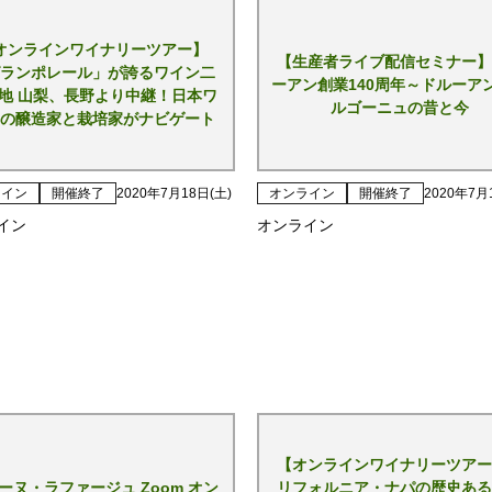
オンラインワイナリーツアー】
【生産者ライブ配信セミナー】
ランポレール」が誇るワイン二
ーアン創業140周年～ドルーア
地 山梨、長野より中継！日本ワ
ルゴーニュの昔と今
の醸造家と栽培家がナビゲート
ライン
開催終了
2020年7月18日(土)
オンライン
開催終了
2020年7月
イン
オンライン
【オンラインワイナリーツアー
ーヌ・ラファージュ Zoom オン
リフォルニア・ナパの歴史ある