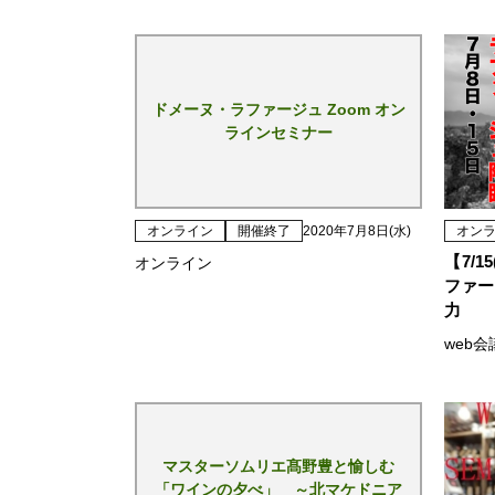
ドメーヌ・ラファージュ Zoom オン
ラインセミナー
オンライン
開催終了
2020年7月8日(水)
オン
【7/
オンライン
ファー
力
web会
マスターソムリエ髙野豊と愉しむ
「ワインの夕べ」 ～北マケドニア