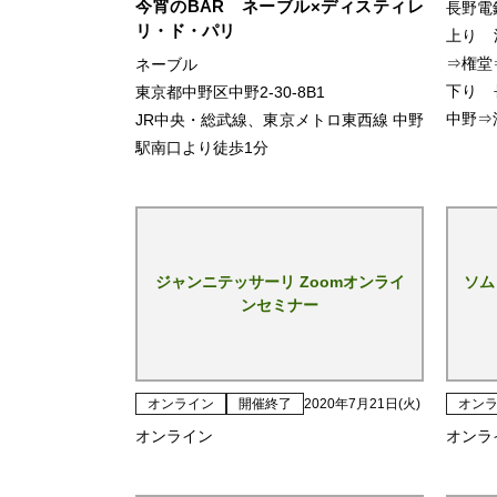
今宵のBAR ネーブル×ディスティレ
長野電
リ・ド・パリ
上り 
⇒権堂
ネーブル
下り 
東京都中野区中野2-30-8B1
中野⇒
JR中央・総武線、東京メトロ東西線 中野
駅南口より徒歩1分
ジャンニテッサーリ Zoomオンライ
ソム
ンセミナー
オンライン
開催終了
2020年7月21日(火)
オン
オンライン
オンラ