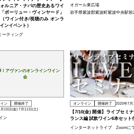
オガール東広場
ォルニア・ナパの歴史あるワイ
「ボーリュー・ヴィンヤード」
岩手県紫波郡紫波町紫波中央駅前2-
（ワイン付き/視聴のみ オンラ
インイベント）
ｍミーティング
弾！アヴァンのオンラインワイン
会
ライン
開催終了
オンライン
開催終了
2020年7月
7月10日(金) 7月11日(土)
【7/10(金) 開催】ライブセミ
イン
ランス編 試飲ワイン6本セット
インターネットライブ Zoomに