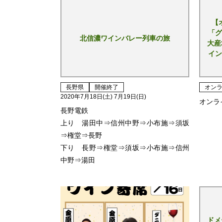
【
「グ
北信濃ワインバレー列車の旅
大産
イン
長野県
開催終了
オン
2020年7月18日(土) 7月19日(日)
オンラ
長野電鉄
上り 湯田中⇒信州中野⇒小布施⇒須坂
⇒権堂⇒長野
下り 長野⇒権堂⇒須坂⇒小布施⇒信州
中野⇒湯田
ドメ