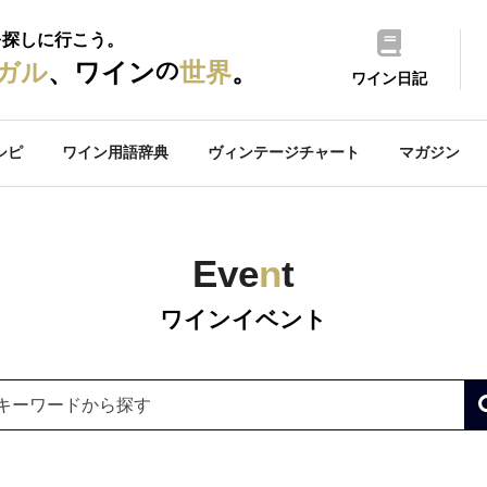
を探しに行こう。
の
ガル
、ワイン
世界
。
ワイン日記
シピ
ワイン用語辞典
ヴィンテージチャート
マガジン
Eve
n
t
ワインイベント