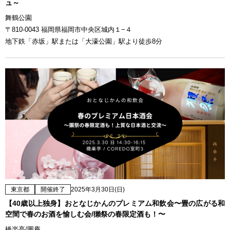
ュ～
舞鶴公園
〒810-0043 福岡県福岡市中央区城内１−４
地下鉄「赤坂」駅または「大濠公園」駅より徒歩8分
東京都
開催終了
2025年3月30日(日)
【40歳以上独身】おとなじかんのプレミアム和飲会〜畳の広がる和
空間で春のお酒を愉しむ会/獺祭の春限定酒も！〜
橋楽亭/囲庵