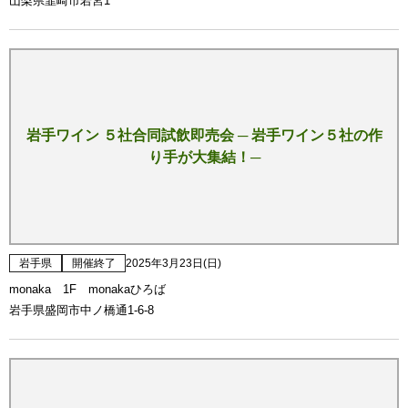
山梨県韮崎市若宮1
岩手ワイン ５社合同試飲即売会 ─ 岩手ワイン５社の作
り手が大集結！─
岩手県
開催終了
2025年3月23日(日)
monaka 1F monakaひろば
岩手県盛岡市中ノ橋通1-6-8