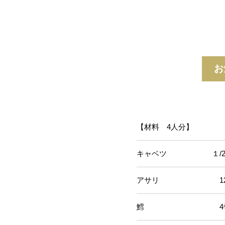
お
【材料 4人分】
キャベツ １/2
アサリ 12
鱈 4切