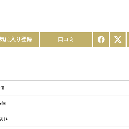
気に入り登録
口コミ
個
個
れ