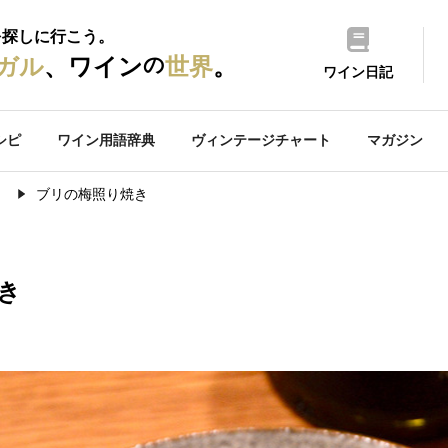
を探しに行こう。
の
ガル
、ワイン
世界
。
ワイン日記
シピ
ワイン用語辞典
ヴィンテージチャート
マガジン
）
ブリの梅照り焼き
き