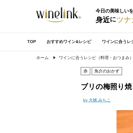
今日の美味しい
に
身近
ツナ
TOP
おすすめワイン&レシピ
ワインに合うレ
ホーム
ワインに合うレシピ（料理・おつまみ
赤
魚介のおかず
ブリの梅照り焼
by 大橋 みちこ