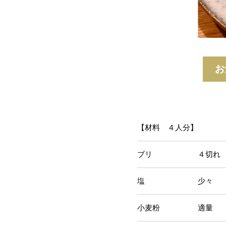
お
【材料 ４人分】
ブリ ４切れ
塩 少々
小麦粉 適量