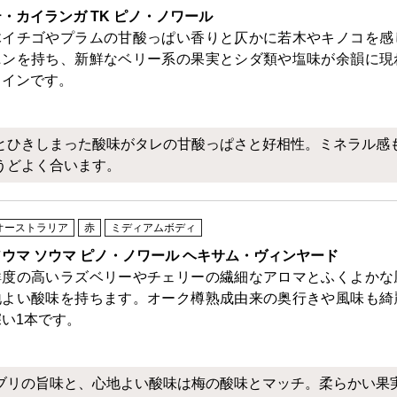
テ・カイランガ TK ピノ・ノワール
木イチゴやプラムの甘酸っぱい香りと仄かに若木やキノコを感
ニンを持ち、新鮮なベリー系の果実とシダ類や塩味が余韻に現
ワインです。
とひきしまった酸味がタレの甘酸っぱさと好相性。ミネラル感
うどよく合います。
オーストラリア
赤
ミディアムボディ
ソウマ ソウマ ピノ・ノワール ヘキサム・ヴィンヤード
鮮度の高いラズベリーやチェリーの繊細なアロマとふくよかな
地よい酸味を持ちます。オーク樽熟成由来の奥行きや風味も綺
深い1本です。
ブリの旨味と、心地よい酸味は梅の酸味とマッチ。柔らかい果