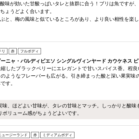
酸味が効いた甘酸っぱいタレと抜群に合う！ブリは魚ですが、
ちょうどよく合います。
ぶと、梅の風味と似ているところがあり、より良い相性を楽し
チリ
赤
フルボディ
ビーニャ・バルディビエソ シングルヴィンヤード カウケネス 
凝縮したブラックベリーにエレガントで甘いスパイス香。程良
コのようなフレーバーも広がる。引き締まった酸と深い果実味
本です。
実味、ほどよい甘味が、タレの甘味とマッチ。しっかりと酸味
りボリューム感がちょうどよいです。
ニュージーランド
赤
ミディアムボディ