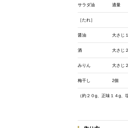
サラダ油 適量
［たれ］
醤油 大さじ１と1
酒 大さじ
みりん 大さじ
梅干し 2個
（約２０g、正味１４g、