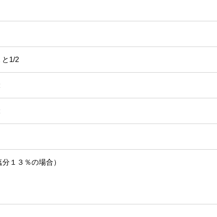
/2
２
２
塩分１３％の場合）