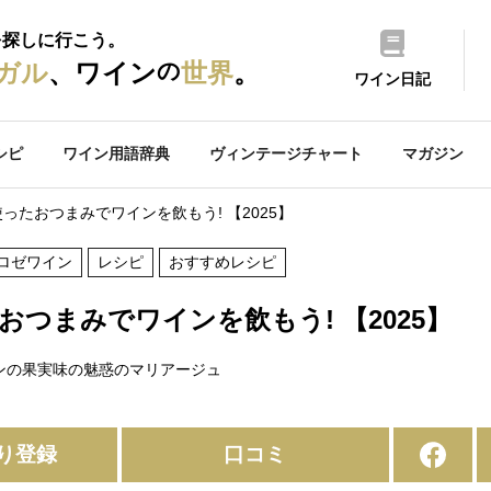
を探しに行こう。
の
ガル
、ワイン
世界
。
ワイン日記
シピ
ワイン用語辞典
ヴィンテージチャート
マガジン
ったおつまみでワインを飲もう! 【2025】
ロゼワイン
レシピ
おすすめレシピ
つまみでワインを飲もう! 【2025】
ンの果実味の魅惑のマリアージュ
り登録
口コミ