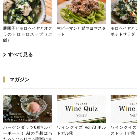
豚団子とモロヘイヤとオク
生ピーマンと鯖マヨマスタ
モロヘイヤとア
ラのトロトロスープ（ご
ード
ポテトサラダ
飯）
すべて見る
マガジン
ハーゲンダッツ6種×ルビ
ワインクイズ Vol.73 ポル
ワインクイズ Vo
ーポート！ AIの予想は当
トガル④
ストラリア④
たる？ソムリエが実際に合