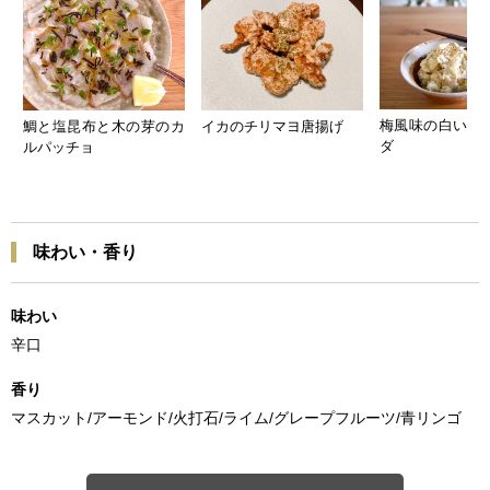
梅風味の白いポ
鯛と塩昆布と木の芽のカ
イカのチリマヨ唐揚げ
ダ
ルパッチョ
味わい・香り
味わい
辛口
香り
マスカット/アーモンド/火打石/ライム/グレープフルーツ/青リンゴ