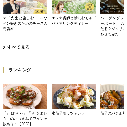
マイ先生と楽しむ！ ～ワ
エレナ講師と愉しむモルド
ハーゲンダッツ
イン好きのためのチーズ入
バペアリングディナー
ーポート！ A
門講座～
たる？ソムリエ
わせてみた
すべて見る
ランキング
「かぼちゃ」「さつまい
水茄子モッツァレラ
茄子のバジル炒
も」のおつまみでワインを
飲もう！【2022】