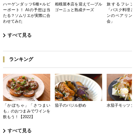
ハーゲンダッツ6種×ルビ
相模屋本店を迎えて―ブル
旅するフレンチB
ーポート！ AIの予想は当
ゴーニュと熟成チーズ
「バスク料理と
たる？ソムリエが実際に合
ンのペアリン
わせてみた
会」
すべて見る
ランキング
「かぼちゃ」「さつまい
茄子のバジル炒め
水茄子モッツァ
も」のおつまみでワインを
飲もう！【2022】
すべて見る