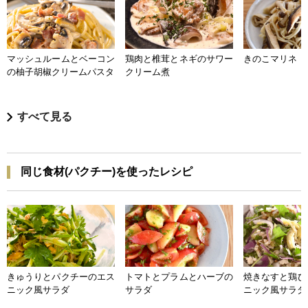
マッシュルームとベーコン
鶏肉と椎茸とネギのサワー
きのこマリネ
の柚子胡椒クリームパスタ
クリーム煮
すべて見る
同じ食材(パクチー)を使ったレシピ
きゅうりとパクチーのエス
トマトとプラムとハーブの
焼きなすと鶏ひ
ニック風サラダ
サラダ
ニック風サラダ