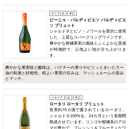
チリ
白
辛口
ビーニャ・バルディビエソ バルディビエ
ソ ブリュット
シャルドネとピノ・ノワールを贅沢に使用
した、上質なスパークリングワインです。
爽やかな柑橘果実の風味とふくよかな質感
が特徴的で、心地よい泡が立ち上がりま
す。
爽やかな果実味と酸味は、パクチーの香りやピリッときいたラー
油の刺激と好相性。程よい果実の甘みは、マッシュルームの旨み
とマッチ。
イタリア
白
辛口
ロータリ ロータリ ブリュット
世界約70カ国で愛されているロータリ。
シャルドネ100%を、24カ月という長期間
熟成させています。リンゴや柑橘系のアロ
マが豊かで、フレッシュ＆フルーティなワ