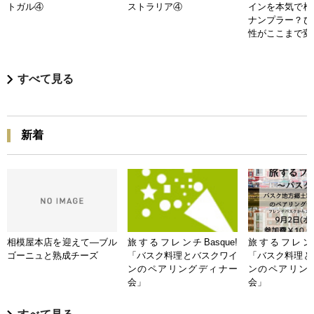
トガル④
ストラリア④
インを本気で検
ナンプラー？ひ
性がここまで変
すべて見る
新着
相模屋本店を迎えて―ブル
旅するフレンチBasque!
旅するフレンチB
ゴーニュと熟成チーズ
「バスク料理とバスクワイ
「バスク料理と
ンのペアリングディナー
ンのペアリン
会」
会」