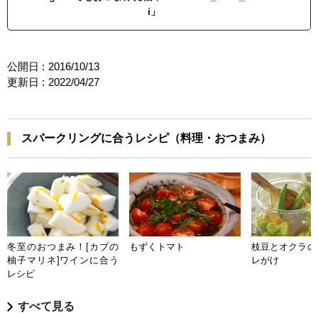
i」
公開日 :
2016/10/13
更新日 :
2022/04/27
スパークリングに合うレシピ（料理・おつまみ）
冬至のおつまみ！[カブの
もずくトマト
枝豆とオクラの
柚子マリネ]ワインに合う
レがけ
レシピ
すべて見る