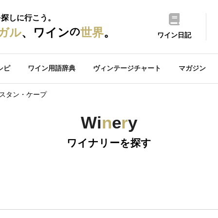
を探しに行こう。
の
ガル
、ワイン
世界
。
ワイン日記
シピ
ワイン用語辞典
ヴィンテージチャート
マガジン
エスタン・ケープ
Wi
n
e
r
y
ワイナリーを探す