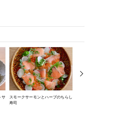
トサ
スモークサーモンとハーブのちらし
とうもろこしと枝豆の
寿司
ミン風味