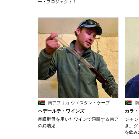
ー・プロジェクト！
南アフリカ ウエスタン・ケープ
南
ヘデールテ・ワインズ
カラ・
産膜酵母を用いたワインで飛躍する南ア
ジャン
の異端児
き。グ
を飲み