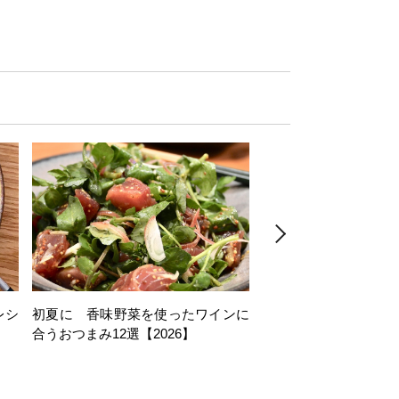
レシ
初夏に 香味野菜を使ったワインに
そら豆を使ったワイン
合うおつまみ12選【2026】
11選【2026】