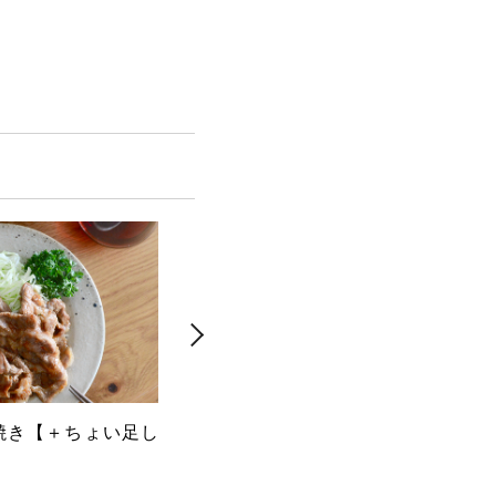
焼き【＋ちょい足し
焼き鳥（タレ）【＋ちょい足し
キー
アレンジ】