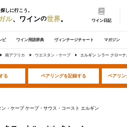
を探しに行こう。
の
ガル
、ワイン
世界
。
ワイン日記
シピ
ワイン用語辞典
ヴィンテージチャート
マガジン
南アフリカ
ウエスタン・ケープ
エルギン シラー クロー
する
ペアリングを
記録する
ペアリン
タン・ケープ ケープ・サウス・コースト エルギン