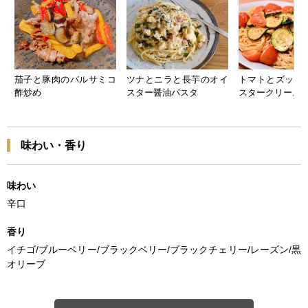
茄子と豚肉のバルサミコ
ツナとニラと長芋のオイ
トマトとズッキ
酢炒め
スター醤油パスタ
スタークリーム
味わい・香り
味わい
辛口
香り
イチゴ/ブルーベリー/ブラックベリー/ブラックチェリー/レーズン/黒
オリーブ