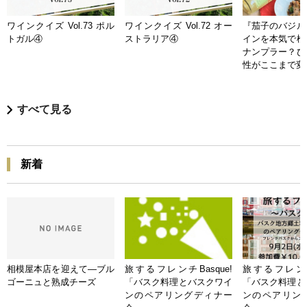
ワインクイズ Vol.73 ポル
ワインクイズ Vol.72 オー
『茄子のバジル
トガル④
ストラリア④
インを本気で検
ナンプラー？ひ
性がここまで変
すべて見る
新着
相模屋本店を迎えて―ブル
旅するフレンチBasque!
旅するフレンチB
ゴーニュと熟成チーズ
「バスク料理とバスクワイ
「バスク料理と
ンのペアリングディナー
ンのペアリン