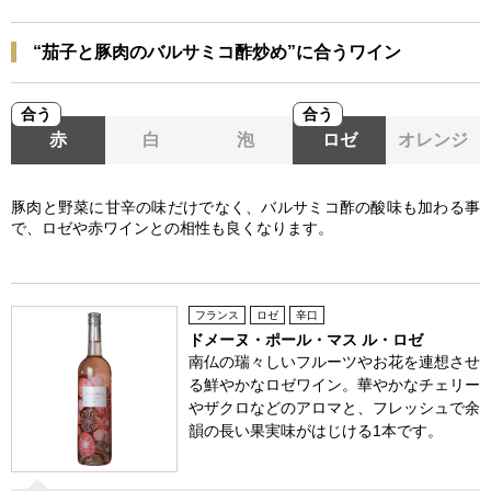
“茄子と豚肉のバルサミコ酢炒め”に合うワイン
合う
合う
赤
白
泡
ロゼ
オレンジ
豚肉と野菜に甘辛の味だけでなく、バルサミコ酢の酸味も加わる事
で、ロゼや赤ワインとの相性も良くなります。
フランス
ロゼ
辛口
ドメーヌ・ポール・マス ル・ロゼ
南仏の瑞々しいフルーツやお花を連想させ
る鮮やかなロゼワイン。華やかなチェリー
やザクロなどのアロマと、フレッシュで余
韻の長い果実味がはじける1本です。