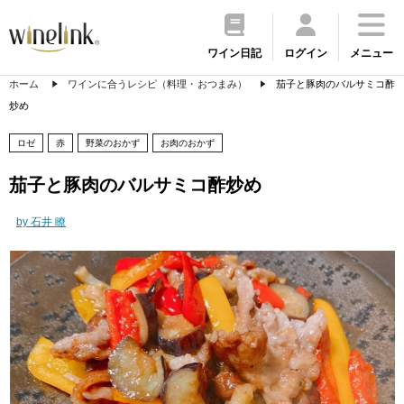
ワイン日記
ログイン
メニュー
ホーム
ワインに合うレシピ（料理・おつまみ）
茄子と豚肉のバルサミコ酢
炒め
ロゼ
赤
野菜のおかず
お肉のおかず
茄子と豚肉のバルサミコ酢炒め
by 石井 瞭