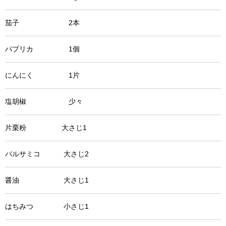
茄子 2本
パプリカ 1個
にんにく 1片
塩胡椒 少々
片栗粉 大さじ1
バルサミコ 大さじ2
醤油 大さじ1
はちみつ 小さじ1