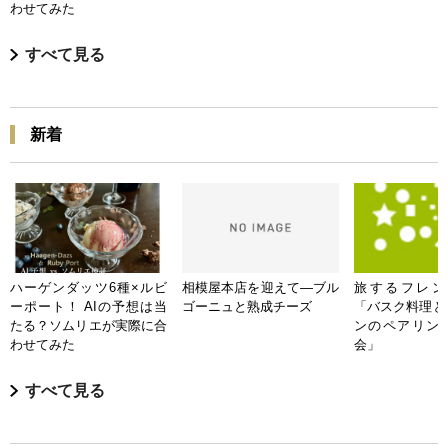
わせてみた
すべて見る
新着
ハーゲンダッツ6種×ルビ
相模屋本店を迎えて―ブル
旅するフレンチB
ーポート！ AIの予想は当
ゴーニュと熟成チーズ
「バスク料理と
たる？ソムリエが実際に合
ンのペアリン
わせてみた
会」
すべて見る