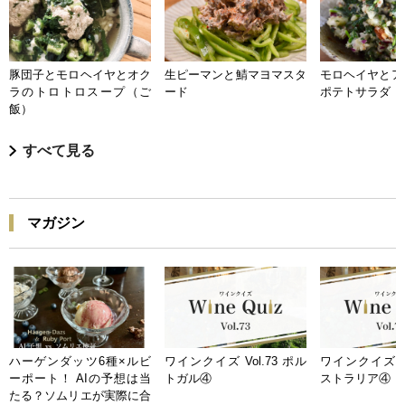
豚団子とモロヘイヤとオク
生ピーマンと鯖マヨマスタ
モロヘイヤとア
ラのトロトロスープ（ご
ード
ポテトサラダ
飯）
すべて見る
マガジン
ハーゲンダッツ6種×ルビ
ワインクイズ Vol.73 ポル
ワインクイズ Vo
ーポート！ AIの予想は当
トガル④
ストラリア④
たる？ソムリエが実際に合