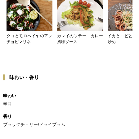
タコとモロヘイヤのアン
カレイのソテー カレー
イカとエビと大
チョビマリネ
風味ソース
炒め
味わい・香り
味わい
辛口
香り
ブラックチェリー/ドライプラム