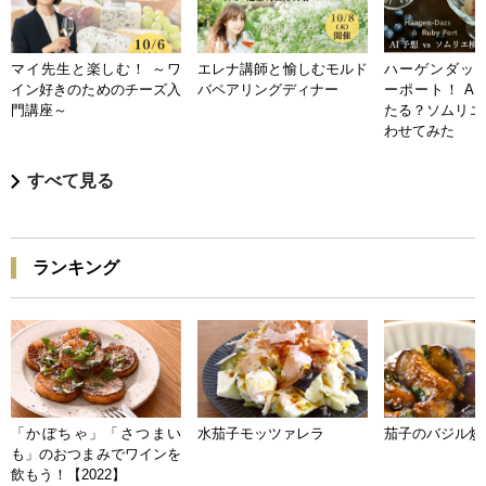
マイ先生と楽しむ！ ～ワ
エレナ講師と愉しむモルド
ハーゲンダッツ
イン好きのためのチーズ入
バペアリングディナー
ーポート！ A
門講座～
たる？ソムリエ
わせてみた
すべて見る
ランキング
「かぼちゃ」「さつまい
水茄子モッツァレラ
茄子のバジル炒
も」のおつまみでワインを
飲もう！【2022】