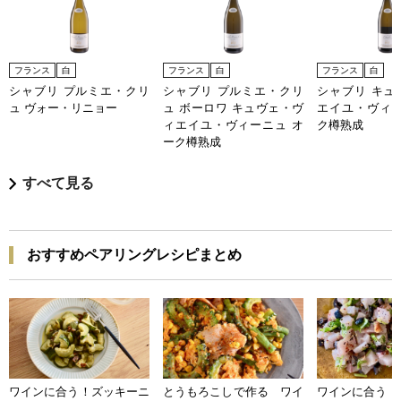
フランス
白
フランス
白
フランス
白
シャブリ プルミエ・クリ
シャブリ プルミエ・クリ
シャブリ キュ
ュ ヴォー・リニョー
ュ ボーロワ キュヴェ・ヴ
エイユ・ヴィー
ィエイユ・ヴィーニュ オ
ク樽熟成
ーク樽熟成
すべて見る
おすすめペアリングレシピまとめ
ワインに合う！ズッキーニ
とうもろこしで作る ワイ
ワインに合う 