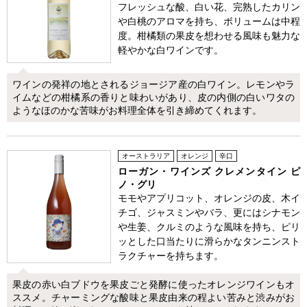
フレッシュな酸、白い花、完熟したカリン
や白桃のアロマを持ち、ボリュームは中程
度。柑橘類の果皮を想わせる風味も魅力な
軽やかな白ワインです。
ワインの発祥の地とされるジョージア産の白ワイン。レモンやラ
イムなどの柑橘系の香りと味わいがあり、皮の内側の白いワタの
ようなほのかな苦味がお料理全体を引き締めてくれます。
オーストラリア
オレンジ
辛口
ローガン・ワインズ クレメンタイン ピ
ノ・グリ
モモやアプリコット、オレンジの皮、木イ
チゴ、ジャスミンやバラ、更にはシナモン
や生姜、クルミのような風味を持ち、ピリ
ッとした口当たりに滑らかなタンニンスト
ラクチャーを持ちます。
果皮の赤い白ブドウを果皮ごと発酵に使ったオレンジワインもオ
ススメ。チャーミングな酸味と果皮由来の程よい苦みと渋みがお