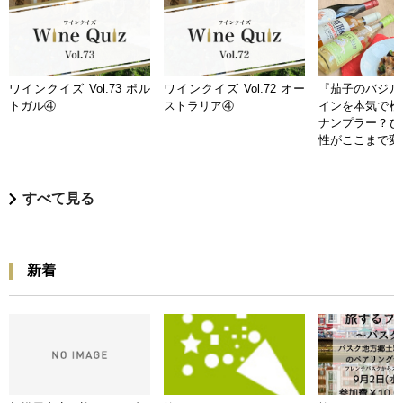
ワインクイズ Vol.73 ポル
ワインクイズ Vol.72 オー
『茄子のバジル
トガル④
ストラリア④
インを本気で検
ナンプラー？ひ
性がここまで変
すべて見る
新着