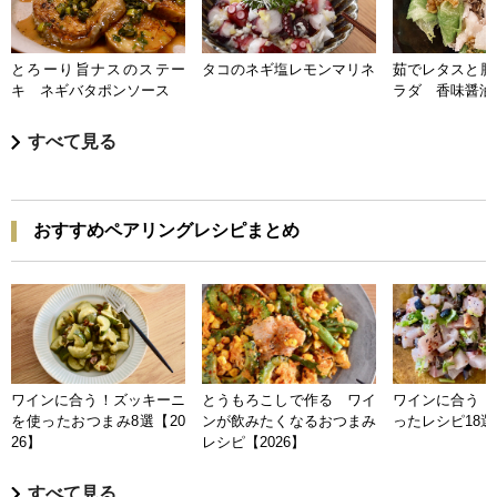
とろーり旨ナスのステー
タコのネギ塩レモンマリネ
茹でレタスと豚
キ ネギバタポンソース
ラダ 香味醤油
すべて見る
おすすめペアリングレシピまとめ
ワインに合う！ズッキーニ
とうもろこしで作る ワイ
ワインに合う 
を使ったおつまみ8選【20
ンが飲みたくなるおつまみ
ったレシピ18選【
26】
レシピ【2026】
すべて見る