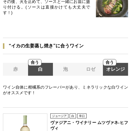
その後、火を止めて、ソースと一緒にお皿に盛
り付ける。(ソースは直接かけても大丈夫で
す！)
“イカの生姜蒸し焼き”に合うワイン
合う
合う
赤
白
泡
ロゼ
オレンジ
ワイン自体に柑橘系のフレーバーがあり、ミネラリックな白ワイン
がオススメです！
ジョージア
白
辛口
ヴァジアニ・ワイナリー ムツヴァネ-ヒフ
ヴィ