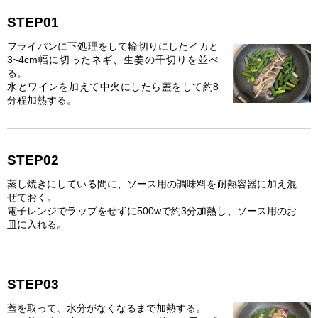
STEP01
フライパンに下処理をして輪切りにしたイカと
3~4cm幅に切ったネギ、生姜の千切りを並べ
る。
水とワインを加えて中火にしたら蓋をして約8
分程加熱する。
STEP02
蒸し焼きにしている間に、ソース用の調味料を耐熱容器に加え混
ぜておく。
電子レンジでラップをせずに500wで約3分加熱し、ソース用のお
皿に入れる。
STEP03
蓋を取って、水分がなくなるまで加熱する。