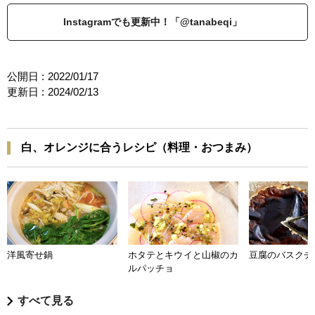
Instagramでも更新中！「@tanabeqi」
公開日 :
2022/01/17
更新日 :
2024/02/13
白、オレンジに合うレシピ（料理・おつまみ）
洋風寄せ鍋
ホタテとキウイと山椒のカ
豆腐のバスクチ
ルパッチョ
すべて見る