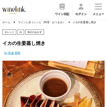
ワイン日記
ログイン
メニュー
ホーム
ワインに合うレシピ（料理・おつまみ）
イカの生姜蒸し焼き
オレンジ
白
魚介のおかず
イカの生姜蒸し焼き
by 田邉 貴昭