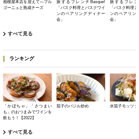
相模屋本店を迎えて―ブル
旅するフレンチBasque!
旅するフレンチB
ゴーニュと熟成チーズ
「バスク料理とバスクワイ
「バスク料理と
ンのペアリングディナー
ンのペアリン
会」
会」
すべて見る
ランキング
「かぼちゃ」「さつまい
茄子のバジル炒め
水茄子モッツァ
も」のおつまみでワインを
飲もう！【2022】
すべて見る