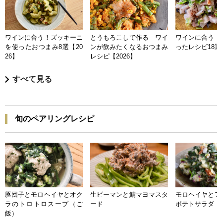
ワインに合う！ズッキーニ
とうもろこしで作る ワイ
ワインに合う 
を使ったおつまみ8選【20
ンが飲みたくなるおつまみ
ったレシピ18選【
26】
レシピ【2026】
すべて見る
旬のペアリングレシピ
豚団子とモロヘイヤとオク
生ピーマンと鯖マヨマスタ
モロヘイヤとア
ラのトロトロスープ（ご
ード
ポテトサラダ
飯）