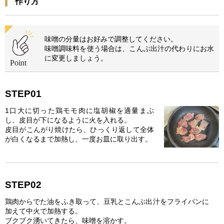
作り方
味噌の分量はお好みで調整してください。
味噌調味料を使う場合は、こんぶ出汁の代わりにお水
に変更しましょう。
STEP01
1口大に切った鶏モモ肉に塩胡椒を適量まぶ
し、皮目が下になるように火を入れる。
皮目がこんがり焼けたら、ひっくり返して全体
が白くなるまで加熱し、一度お皿に取り出す。
STEP02
鶏肉からでた油をふき取って、豆乳とこんぶ出汁をフライパンに
加えて中火で加熱する。
ブクブク湧いてきたら、味噌を溶かす。