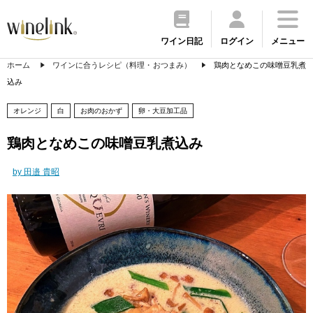
ワイン日記
ログイン
メニュー
ホーム
ワインに合うレシピ（料理・おつまみ）
鶏肉となめこの味噌豆乳煮
込み
オレンジ
白
お肉のおかず
卵・大豆加工品
鶏肉となめこの味噌豆乳煮込み
by 田邉 貴昭