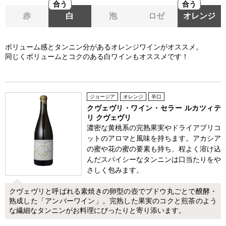
合う
合う
赤
白
泡
ロゼ
オレンジ
ボリューム感とタンニン分があるオレンジワインがオススメ。
同じくボリュームとコクのある白ワインもオススメです！
ジョージア
オレンジ
辛口
クヴェヴリ・ワイン・セラー ルカツィテ
リ クヴェヴリ
濃密な黄桃系の完熟果実やドライアプリコ
ットのアロマと風味を持ちます。アカシア
の蜜や花の蜜の要素も持ち、程よく溶け込
んだスパイシーなタンニンは口当たりをや
さしく包みます。
クヴェヴリと呼ばれる素焼きの卵型の壺でブドウ丸ごとで醗酵・
熟成した「アンバーワイン」。完熟した果実のコクと煎茶のよう
な繊細なタンニンがお料理にぴったりと寄り添います。