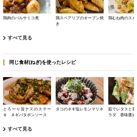
鶏肉のバルサミコ煮
鶏スペアリブのオーブン焼
鶏むね肉のスカ
き
すべて見る
同じ食材(ねぎ)を使ったレシピ
とろーり旨ナスのステー
タコのネギ塩レモンマリネ
茹でレタスと豚
キ ネギバタポンソース
ラダ 香味醤油
すべて見る