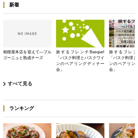
新着
相模屋本店を迎えて―ブル
旅するフレンチBasque!
旅するフレンチB
ゴーニュと熟成チーズ
「バスク料理とバスクワイ
「バスク料理と
ンのペアリングディナー
ンのペアリン
会」
会」
すべて見る
ランキング