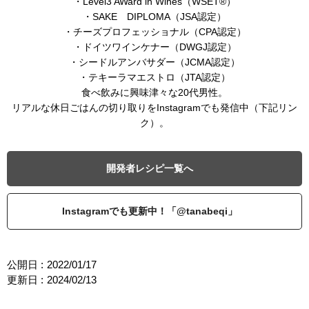
・Level3 AWard in Wines（WSET®）
・SAKE DIPLOMA（JSA認定）
・チーズプロフェッショナル（CPA認定）
・ドイツワインケナー（DWGJ認定）
・シードルアンバサダー（JCMA認定）
・テキーラマエストロ（JTA認定）
食べ飲みに興味津々な20代男性。
リアルな休日ごはんの切り取りをInstagramでも発信中（下記リン
ク）。
開発者レシピ一覧へ
Instagramでも更新中！「@tanabeqi」
公開日 :
2022/01/17
更新日 :
2024/02/13