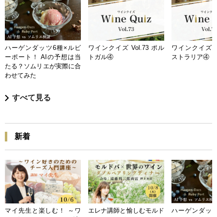
ハーゲンダッツ6種×ルビ
ワインクイズ Vol.73 ポル
ワインクイズ Vo
ーポート！ AIの予想は当
トガル④
ストラリア④
たる？ソムリエが実際に合
わせてみた
すべて見る
新着
マイ先生と楽しむ！ ～ワ
エレナ講師と愉しむモルド
ハーゲンダッツ