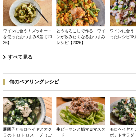
ワインに合う！ズッキーニ
とうもろこしで作る ワイ
ワインに合う 
を使ったおつまみ8選【20
ンが飲みたくなるおつまみ
ったレシピ18選【
26】
レシピ【2026】
すべて見る
旬のペアリングレシピ
豚団子とモロヘイヤとオク
生ピーマンと鯖マヨマスタ
モロヘイヤとア
ラのトロトロスープ（ご
ード
ポテトサラダ